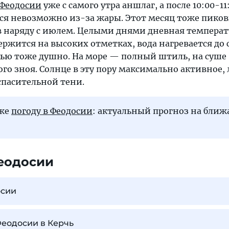
Феодосии
уже с самого утра аншлаг, а после 10:00-11
ся невозможно из-за жары. Этот месяц тоже пико
в наряду с июлем. Целыми днями дневная температ
ержится на высоких отметках, вода нагревается до
чью тоже душно. На море — полный штиль, на суше
го зноя. Солнце в эту пору максимально активное,
 спасительной тени.
кже
погоду в Феодосии
: актуальный прогноз на бли
еодосии
осии
Феодосии в Керчь