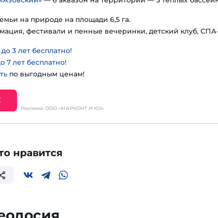
«Азовский»
— 6 аквазон на территории — 3 теплых бассейн
емьи на природе на площади 6,5 га.
мация, фестивали и пенные вечеринки, детский клуб, СПА
о 3 лет бесплатно!
о 7 лет бесплатно!
ть
по выгодным ценам!
Е
Реклама: ООО «МАРКОНТ И КО»
то нравится
еодосия