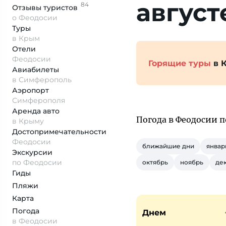
август
84
Отзывы
туристов
о Феодосии
Туры
в Крым
Отели
Феодосии
Горящие туры
в 
Авиабилеты
в Симферополь
Аэропорт
Симферополя
Аренда авто
Погода в Феодосии 
в Крыму
Достопримеча­тельности
Феодосии
ближайшие дни
январ
Экскурсии
по Феодосии
октябрь
ноябрь
де
Гиды
Пляжи
Карта
Погода
Днем
в Феодосии