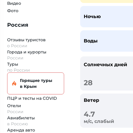
Видео
Фото
Ночью
Россия
Отзывы туристов
Воды
о России
Города и курорты
России
Туры
Солнечных дней
по России
Горящие туры
28
в Крым
ПЦР и тесты на COVID
Ветер
Отели
России
4.7
Авиабилеты
м/с, слабый
в Россию
Аренда авто