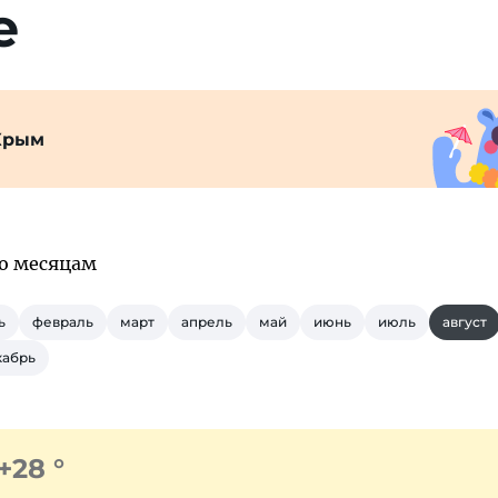
е
Крым
по месяцам
ь
февраль
март
апрель
май
июнь
июль
август
кабрь
+28 °