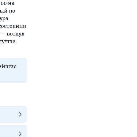
:00 на
вый по
ура
 состояния
 — воздух
 лучше
жайшие