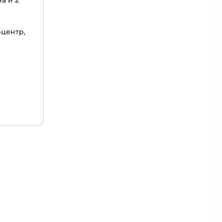
а и 2
-центр,