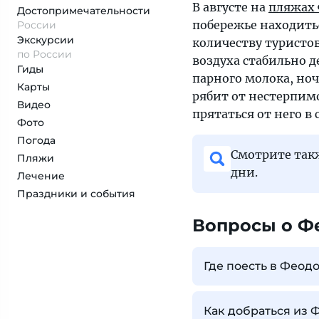
В августе на
пляжах 
Достопримеча­тельности
побережье находить
России
Экскурсии
количеству туристо
по России
воздуха стабильно д
Гиды
парного молока, но
Карты
рябит от нестерпимо
Видео
прятаться от него в
Фото
Погода
Смотрите та
Пляжи
дни.
Лечение
Праздники и события
Вопросы о Ф
Где поесть в Феод
Как добраться из 