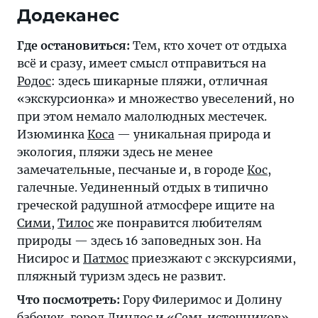
Додеканес
Где остановиться:
Тем, кто хочет от отдыха
всё и сразу, имеет смысл отправиться на
Родос
: здесь шикарные пляжи, отличная
«экскурсионка» и множество увеселений, но
при этом немало малолюдных местечек.
Изюминка
Коса
— уникальная природа и
экология, пляжи здесь не менее
замечательные, песчаные и, в городе
Кос
,
галечные. Уединенный отдых в типично
греческой радушной атмосфере ищите на
Сими
,
Тилос
же понравится любителям
природы — здесь 16 заповедных зон. На
Нисирос и
Патмос
приезжают с экскурсиями,
пляжный туризм здесь не развит.
Что посмотреть:
Гору Филеримос и Долину
бабочек, город
Линдос
и «Семь источников»,