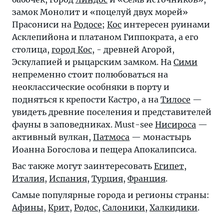
замок Монолит и «поцелуй двух морей»
Прасониси на
Родосе
;
Кос
интересен руинами
Асклепийона и платаном Гиппократа, а его
столица,
город Кос
, - древней Агорой,
Эскулапией и рыцарским замком. На
Сими
непременно стоит полюбоваться на
неоклассические особняки в порту и
подняться к крепости Кастро, а на
Тилосе
—
увидеть древние поселения и представителей
фауны в заповедниках. Must-see
Нисироса
—
активный вулкан,
Патмоса
— монастырь
Иоанна Богослова и пещера Апокалипсиса.
Вас также могут заинтересовать
Египет
,
Италия
,
Испания
,
Турция
,
Франция
.
Самые популярные города и регионы страны:
Афины
,
Крит
,
Родос
,
Салоники
,
Халкидики
.