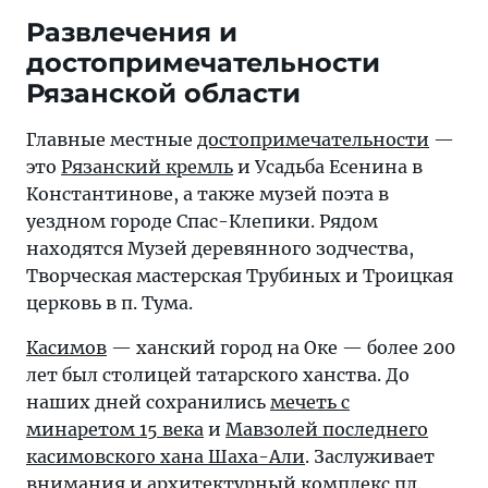
Развлечения и
достопримечательности
Рязанской области
Главные местные
достопримечательности
—
это
Рязанский кремль
и Усадьба Есенина в
Константинове, а также музей поэта в
уездном городе Спас-Клепики. Рядом
находятся Музей деревянного зодчества,
Творческая мастерская Трубиных и Троицкая
церковь в п. Тума.
Касимов
— ханский город на Оке — более 200
лет был столицей татарского ханства. До
наших дней сохранились
мечеть с
минаретом 15 века
и
Мавзолей последнего
касимовского хана Шаха-Али
. Заслуживает
внимания и архитектурный комплекс пл.