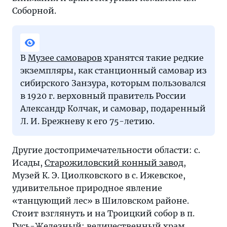
Соборной.
В
Музее самоваров
хранятся такие редкие
экземпляры, как станционный самовар из
сибирского Занзура, которым пользовался
в 1920 г. верховный правитель России
Александр Колчак, и самовар, подаренный
Л. И. Брежневу к его 75-летию.
Другие достопримечательности области: с.
Исады,
Старожиловский конный завод
,
Музей К. Э. Циолковского в с. Ижевское,
удивительное природное явление
«танцующий лес» в Шиловском районе.
Стоит взглянуть и на Троицкий собор в п.
Гусь-Железный: величественный храм