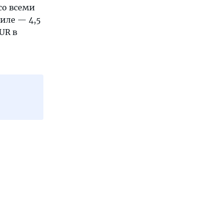
со всеми
иле — 4,5
UR в