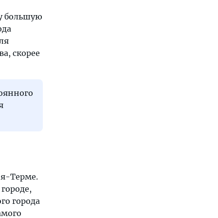
му большую
юда
ля
ва, скорее
тоянного
я
ия-Терме.
 городе,
го города
амого