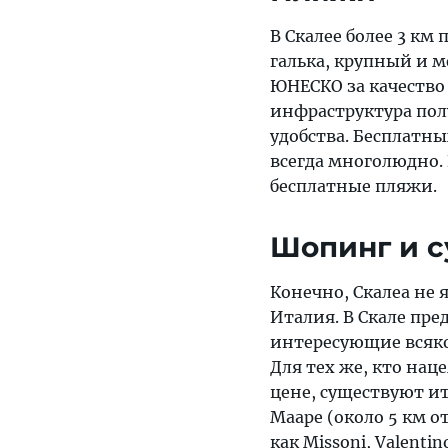
В Скалее более 3 км
галька, крупный и 
ЮНЕСКО за качество
инфраструктура пол
удобства. Бесплатны
всегда многолюдно.
бесплатные пляжи.
Шопинг и с
Конечно, Скалеа не 
Италия. В Скале пр
интересующие всяко
Для тех же, кто на
цене, существуют и
Мааре (около 5 км о
как Missoni, Valentin