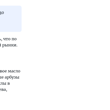
30
, что по
й рынки.
вое масло
ые арбузы
клы в
ева,