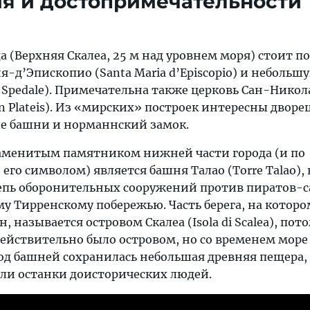
я и достопримечательности
да (Верхняя Скалеа, 25 м над уровнем моря) стоит п
-д’Эпископио (Santa Maria d’Episcopio) и небольш
lo Spedale). Примечательна также церковь Сан-Нико
in Plateis). Из «мирских» построек интересны дворе
е башни и норманнский замок.
аменитым памятником нижней части города (и по
его символом) является башня Талао (Тоrre Talao),
цепь оборонительных сооружений против пиратов-с
у Тирренскому побережью. Часть берега, на которо
 называется островом Скалеа (Isola di Scalea), пот
действительно было островом, но со временем море
под башней сохранилась небольшая древняя пещера, 
ли останки доисторических людей.