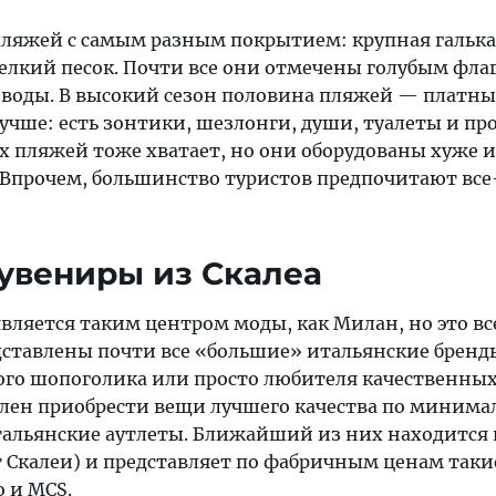
 пляжей с самым разным покрытием: крупная галька
мелкий песок. Почти все они отмечены голубым фла
 воды. В высокий сезон половина пляжей — платны
учше: есть зонтики, шезлонги, души, туалеты и пр
х пляжей тоже хватает, но они оборудованы хуже и
 Впрочем, большинство туристов предпочитают все
увениры из Скалеа
является таким центром моды, как Милан, но это вс
едставлены почти все «большие» итальянские бренд
го шопоголика или просто любителя качественных
целен приобрести вещи лучшего качества по миним
тальянские аутлеты. Ближайший из них находится 
т Скалеи) и представляет по фабричным ценам так
o и MCS.