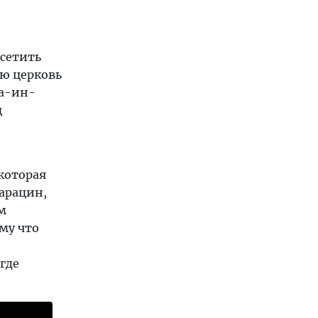
осетить
ую церковь
ла-ин-
ц
 которая
арацин,
м
ому что
где