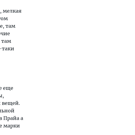
, мелкая
гом
е, там
очие
 там
-таки
е еще
ы,
 вещей.
альной
в Прайа а
ие марки