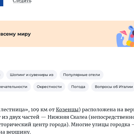
Следить
 всему миру
и
Шопинг и сувениры из
Популярные отели
мечательности
Окрестности
Погода
Вопросы об Италии
. «лестница», 109 км от
Козенцы
) расположена на ве
т из двух частей — Нижняя Скалеа (непосредственн
сторический центр города). Многие улицы городка 
на вершину.