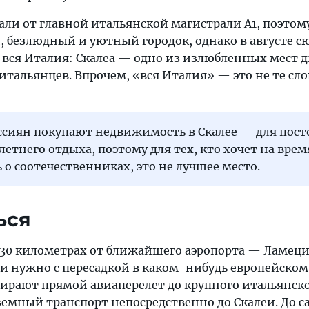
дали от главной итальянской магистрали A1, поэто
й, безлюдный и уютный городок, однако в августе с
 вся Италия: Скалеа — одно из излюбленных мест д
итальянцев. Впрочем, «вся Италия» — это не те сло
оссиян покупают недвижимость в Скалее — для пос
летнего отдыха, поэтому для тех, кто хочет на врем
 о соотечественниках, это не лучшее место.
ься
 130 километрах от ближайшего аэропорта — Ламец
ии нужно с пересадкой в каком-нибудь европейском
ирают прямой авиаперелет до крупного итальянско
земный транспорт непосредственно до Скалеи. До с