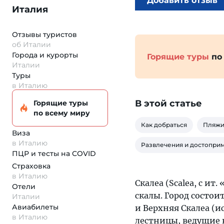
Добавить отзыв
Италия
Отзывы туристов
об Италии
Города и курорты
Горящие туры
по
Италии
Туры
в Италию
В этой статье
Горящие туры
по всему миру
Как добраться
Пляж
Виза
в Италию
Развлечения и достопри
ПЦР и тесты на COVID
Страховка
в Италию
Скалеа (Scalea, с ит
Отели
скалы. Город состои
Италии
Авиабилеты
и Верхняя Скалеа (и
в Италию
лестницы, ведущие 