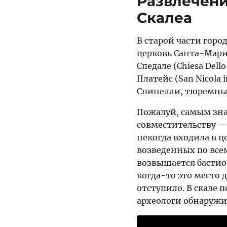
Развлечени
Скалеа
В старой части горо
церковь Санта-Мария
Спедале (Chiesa Del
Платейс (San Nicola 
Спинелли, тюремны
Пожалуй, самым зн
совместительству — 
некогда входила в 
возведенных по всем
возвышается бастион,
когда-то это место 
отступило. В скале 
археологи обнаружи