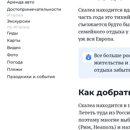
Аренда авто
Достопримеча­тельности
Скалеа находится в
Италии
часть года это тихи
Экскурсии
съезжается будто бы
по Италии
семейного отдыха у 
Гиды
уж вся Европа.
Карты
Видео
Фото
Все больше р
Погода
жительства и 
Пляжи
отдыха забыть
Праздники и события
Как добрат
Скалеа находится в
Лететь туда из Росс
поэтому многие выб
(Рим, Неаполь) и на