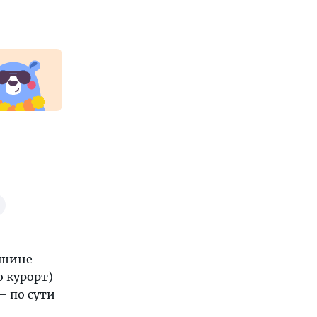
ршине
о курорт)
— по сути