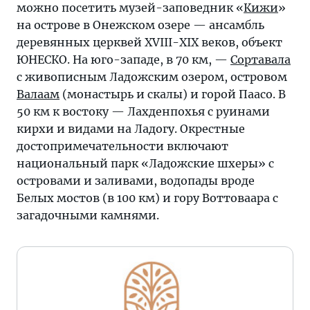
можно посетить музей-заповедник «
Кижи
»
на острове в Онежском озере — ансамбль
деревянных церквей XVIII-XIX веков, объект
ЮНЕСКО. На юго-западе, в 70 км, —
Сортавала
с живописным Ладожским озером, островом
Валаам
(монастырь и скалы) и горой Паасо. В
50 км к востоку — Лахденпохья с руинами
кирхи и видами на Ладогу. Окрестные
достопримечательности включают
национальный парк «Ладожские шхеры» с
островами и заливами, водопады вроде
Белых мостов (в 100 км) и гору Воттоваара с
загадочными камнями.