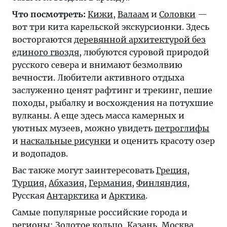
Что посмотреть:
Кижи
,
Валаам
и
Соловки
—
вот три кита карельской экскурсионки. Здесь
восторгаются
деревянной архитектурой без
единого гвоздя
, любуются суровой природой
русского севера и внимают безмолвию
вечности. Любители активного отдыха
заслуженно ценят рафтинг и трекинг, пешие
походы, рыбалку и восхождения на потухшие
вулканы. А еще здесь масса камерных и
уютных музеев, можно увидеть
петроглифы
и
наскальные рисунки
и оценить красоту озер
и водопадов.
Вас также могут заинтересовать
Греция
,
Турция
,
Абхазия
,
Германия
,
Финляндия
,
Русская
Антарктика
и
Арктика
.
Самые популярные российские города и
регионы:
Золотое кольцо
,
Казань
,
Москва
,