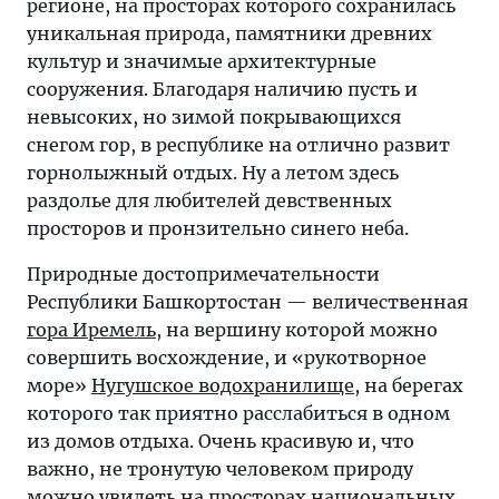
регионе, на просторах которого сохранилась
уникальная природа, памятники древних
культур и значимые архитектурные
сооружения. Благодаря наличию пусть и
невысоких, но зимой покрывающихся
снегом гор, в республике на отлично развит
горнолыжный отдых. Ну а летом здесь
раздолье для любителей девственных
просторов и пронзительно синего неба.
Природные достопримечательности
Республики Башкортостан — величественная
гора Иремель
, на вершину которой можно
совершить восхождение, и «рукотворное
море»
Нугушское водохранилище
, на берегах
которого так приятно расслабиться в одном
из домов отдыха. Очень красивую и, что
важно, не тронутую человеком природу
можно увидеть на просторах национальных