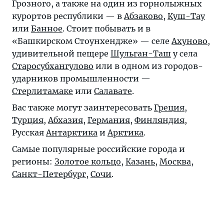
Грозного, а также на один из горнолыжных
курортов республики — в
Абзаково
,
Куш-Тау
или
Банное
. Стоит побывать и в
«Башкирском Стоунхендже» — селе
Ахуново
,
удивительной пещере
Шульган-Таш
у села
Старосубхангулово
или в одном из городов-
ударников промышленности —
Стерлитамаке
или
Салавате
.
Вас также могут заинтересовать
Греция
,
Турция
,
Абхазия
,
Германия
,
Финляндия
,
Русская
Антарктика
и
Арктика
.
Самые популярные российские города и
регионы:
Золотое кольцо
,
Казань
,
Москва
,
Санкт-Петербург
,
Сочи
.