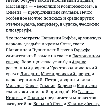
гнездо очарует восхитительными видами,
Массандра — «веселящим компонентом», а
Симеиз — причудливыми скалами. Нечто
особенное можно поискать и среди других
отелей Крыма
, например, в
Судаке
,
Феодосии
или
Гурзуфе
.
Что посмотреть:
Купальни Роффе, армянскую
церковь, усадьбы и храмы
Ялты
, скалу
Шаляпина и Пушкинский грот в
Гурзуфе
,
удивительный замок на скале в
Ласточкином
гнезде
, Воронцовскую усадьбу в
Алупке
,
роскошный дворец и Крестовоздвиженский
храм в
Ливадии
,
Массандровский дворец
и
парк, вершину Ай-Петри, дворцы и виллы
Мисхора
.
Форос
,
Симеиз
,
Кореиз
и
Кацивели
славны живописной природой. Из
Гаспры
,
Никиты
и
Поляны
предлагается множество
экскурсий по
Большой Ялте
и
Южному берегу