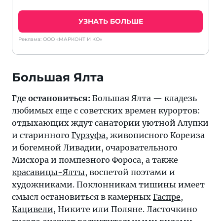
УЗНАТЬ БОЛЬШЕ
Реклама: ООО «МАРКОНТ И КО»
Большая Ялта
Где остановиться:
Большая Ялта — кладезь
любимых еще с советских времен курортов:
отдыхающих ждут санатории уютной Алупки
и старинного
Гурзуфа
, живописного Кореиза
и богемной Ливадии, очаровательного
Мисхора и помпезного Фороса, а также
красавицы-Ялты
, воспетой поэтами и
художниками. Поклонникам тишины имеет
смысл остановиться в камерных
Гаспре
,
Кацивели
, Никите или Поляне. Ласточкино