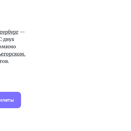
тербург
—
 С двух
помимо
егорском
,
тов.
илеты