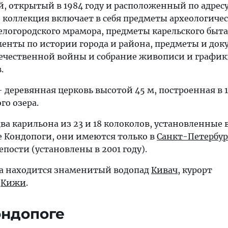
, открытый в 1984 году и расположенный по адресу:
го коллекция включает в себя предметы археологиче
елогородского мрамора, предметы карельского быта
енты по истории города и района, предметы и до
ечественной войны и собрание живописи и графи
.
 деревянная церковь высотой 45 м, построенная в 18
го озера.
два карильона из 23 и 18 колоколов, установленные в
ме Кондопоги, они имеются только в
Санкт-Петербур
пости (установлены в 2001 году).
да находится знаменитый водопад
Кивач
, курорт
,
Кижи
.
ондопоге