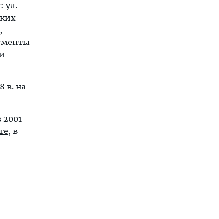
 ул.
ских
,
кументы
ки
 в. на
 2001
ге
, в