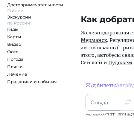
Достопримеча­тельности
России
Как добрат
Экскурсии
по России
Гиды
Железнодорожная с
Карты
Мурманск
. Регуляр
Видео
автовокзалов (Приво
Фото
этого, автобусы свя
Погода
Сегежей и
Пудожем
Пляжи
Лечение
Праздники и события
Ж/д билеты
Автоб
Откуда
Реклама ООО "НТТ", ОГРН 11477