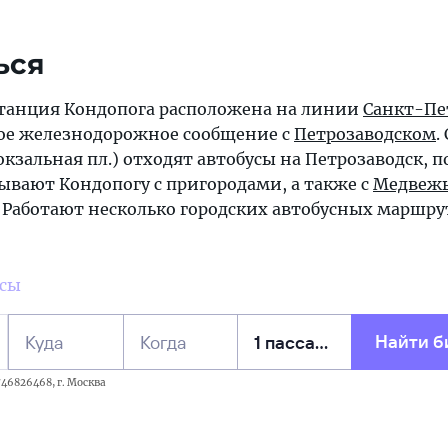
ься
танция Кондопога расположена на линии
Санкт-Пе
ное железнодорожное сообщение с
Петрозаводском
.
кзальная пл.) отходят автобусы на Петрозаводск, 
зывают Кондопогу с пригородами, а также с
Медвежь
. Работают несколько городских автобусных маршру
усы
Найти б
Куда
Когда
46826468, г. Москва