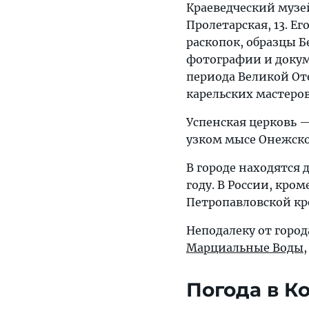
Краеведческий музей
Пролетарская, 13. Е
раскопок, образцы Б
фотографии и докум
периода Великой От
карельских мастеров
Успенская церковь —
узком мысе Онежско
В городе находятся 
году. В России, кро
Петропавловской кре
Неподалеку от горо
Марциальные Воды
Погода в К