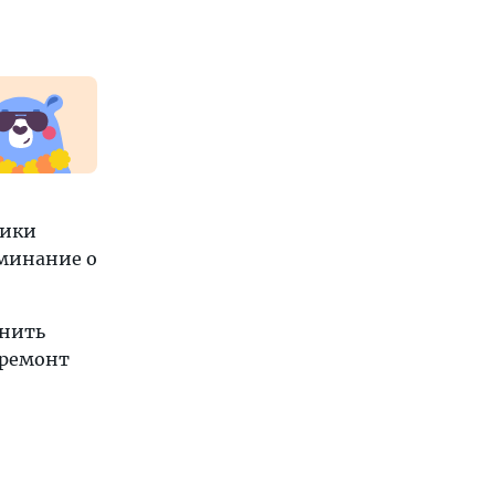
лики
оминание о
енить
 ремонт