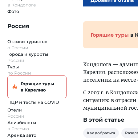
Добавить отзыв
в Кондопоге
Фото
Россия
Горящие туры
в 
Отзывы туристов
о России
Города и курорты
России
Кондопога — админ
Туры
Карелия, расположен
по России
поселении на месте 
Горящие туры
в Карелию
С 2007 г. в Кондоп
ситуацию в отрасли
ПЦР и тесты на COVID
муниципальной гос
Отели
России
В этой статье
Авиабилеты
в Россию
Как добраться
Развл
Аренда авто