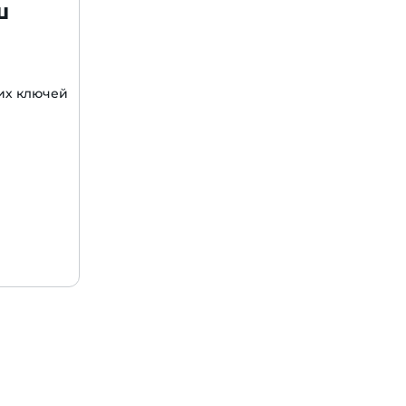
ш
их ключей