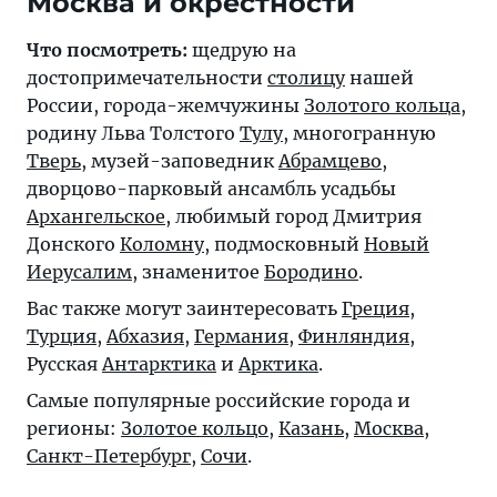
Москва и окрестности
Что посмотреть:
щедрую на
достопримечательности
столицу
нашей
России, города-жемчужины
Золотого кольца
,
родину Льва Толстого
Тулу
, многогранную
Тверь
, музей-заповедник
Абрамцево
,
дворцово-парковый ансамбль усадьбы
Архангельское
, любимый город Дмитрия
Донского
Коломну
, подмосковный
Новый
Иерусалим
, знаменитое
Бородино
.
Вас также могут заинтересовать
Греция
,
Турция
,
Абхазия
,
Германия
,
Финляндия
,
Русская
Антарктика
и
Арктика
.
Самые популярные российские города и
регионы:
Золотое кольцо
,
Казань
,
Москва
,
Санкт-Петербург
,
Сочи
.