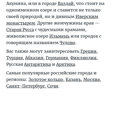
Акунина, или в городе
Валдай
, что стоит на
одноименном озере и славится не только
своей природой, но и дивным
Иверским
монастырем
. Другие жемчужины края —
Старая Русса
с чудесными храмами,
живописное озеро
Ильмень
или городок с
говорящим названием
Чудово
.
Вас также могут заинтересовать
Греция
,
Турция
,
Абхазия
,
Германия
,
Финляндия
,
Русская
Антарктика
и
Арктика
.
Самые популярные российские города и
регионы:
Золотое кольцо
,
Казань
,
Москва
,
Санкт-Петербург
,
Сочи
.