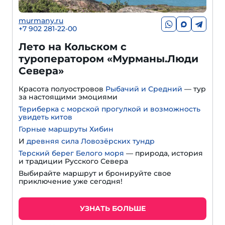
murmany.ru
+7 902 281-22-00
Лето на Кольском с
туроператором «Мурманы.Люди
Севера»
Красота полуостровов
Рыбачий и Средний
— тур
за настоящими эмоциями
Териберка с морской прогулкой и возможность
увидеть китов
Горные маршруты Хибин
И
древняя сила Ловозёрских тундр
Терский берег Белого моря
— природа, история
и традиции Русского Севера
Выбирайте маршрут и бронируйте свое
приключение уже сегодня!
УЗНАТЬ БОЛЬШЕ