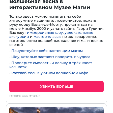
Волшебная весна в
интерактивном Музее Магии
Только здесь можно испытать на себе
хитроумные машины иллюзионистов, пожать
руку лорду Волан-де-Морту, прокатиться на
метле Нимбус 2000 и узнать тайны Гарри Гудини.
Вас ждут
иммерсивные шоу
,
увлекательные
экскурсии
и
мастер-классы
по зельеварению,
изготовлению волшебных палочек и магических
свечей
•
Почувствуйте себя настоящим магом
•
Шоу, которые заставят поверить в чудеса
•
Проверьте смелость и логику в трёх квест-
комнатах
•
Расслабьтесь в уютном волшебном кафе
УЗНАТЬ БОЛЬШЕ
Реклама: ООО «Музей»