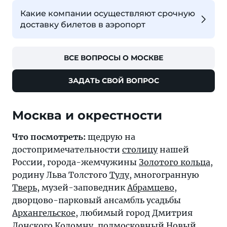
Какие компании осуществляют срочную
доставку билетов в аэропорт
ВСЕ ВОПРОСЫ О МОСКВЕ
ЗАДАТЬ СВОЙ ВОПРОС
Москва и окрестности
Что посмотреть:
щедрую на
достопримечательности
столицу
нашей
России, города-жемчужины
Золотого кольца
,
родину Льва Толстого
Тулу
, многогранную
Тверь
, музей-заповедник
Абрамцево
,
дворцово-парковый ансамбль усадьбы
Архангельское
, любимый город Дмитрия
Донского
Коломну
, подмосковный
Новый