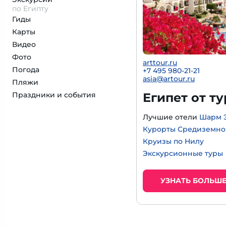
по Египту
Гиды
Карты
Видео
Фото
arttour.ru
Погода
+
7 495 980-21-21
asia@artour.ru
Пляжи
Праздники и события
Египет от т
Лучшие отели
Шарм 
Курорты Средиземно
Круизы по Нилу
Экскурсионные туры
УЗНАТЬ БОЛЬШ