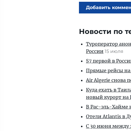
Добавить комме
Новости по т
Туроператор анон
России
15 июля
S7 первой в Росс
Прямые рейсы на 
Air Algerie снова
Куда ехать в Таи
новый курорт на 
В Рас-эль-Хайме
Отели Atlantis в
С 30 июня между