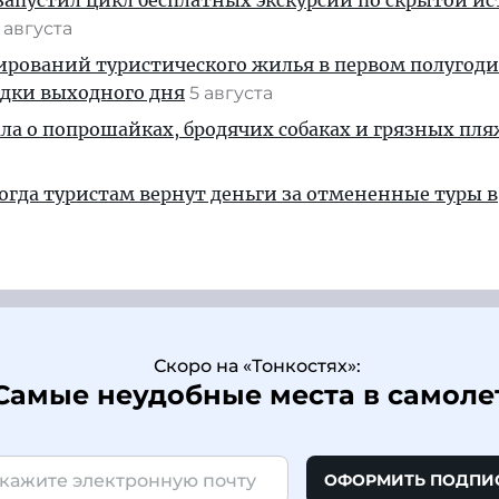
апустил цикл бесплатных экскурсий по скрытой и
 августа
ирований туристического жилья в первом полугод
здки выходного дня
5 августа
ала о попрошайках, бродячих собаках и грязных пля
когда туристам вернут деньги за отмененные туры в
Скоро на «Тонкостях»:
Самые неудобные места в самоле
ОФОРМИТЬ ПОДПИ