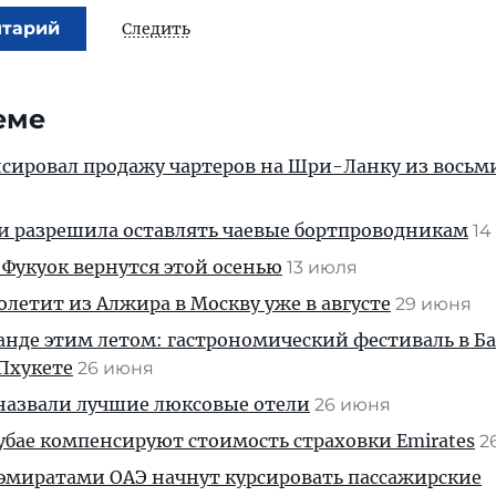
нтарий
Следить
еме
сировал продажу чартеров на Шри-Ланку из восьм
ии разрешила оставлять чаевые бортпроводникам
14
Фукуок вернутся этой осенью
13 июля
 полетит из Алжира в Москву уже в августе
29 июня
ланде этим летом: гастрономический фестиваль в Б
Пхукете
26 июня
 назвали лучшие люксовые отели
26 июня
 Дубае компенсируют стоимость страховки Emirates
2
 эмиратами ОАЭ начнут курсировать пассажирские