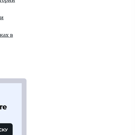
стории
ии
жах в
те
СКУ