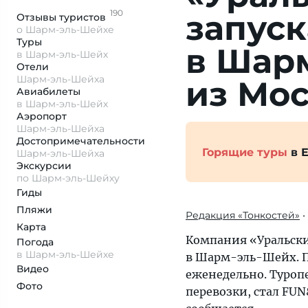
190
запус­к
Отзывы
туристов
о Шарм-эль-Шейхе
Туры
в Шар
в Шарм-эль-Шейх
Отели
Шарм-эль-Шейха
из Мо
Авиабилеты
в Шарм-эль-Шейх
Аэропорт
Шарм-эль-Шейха
Достопримеча­тельности
Горящие туры
в Е
Шарм-эль-Шейха
Экскурсии
по Шарм-эль-Шейху
Гиды
Пляжи
Редакция «Тонкостей»
•
Карта
Компания «Уральски
Погода
в Шарм-эль-Шейхе
в Шарм-эль-Шейх. П
Видео
еженедельно. Туропе
Фото
перевозки, стал FU