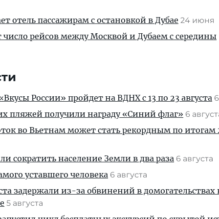
ает отель пассажирам с остановкой в Дубае
24 июня
т число рейсов между Москвой и Дубаем с середины
сти
Вкусы России» пройдет на ВДНХ с 13 по 23 августа
6
их пляжей получили награду «Синий флаг»
6 авгус
ток во Вьетнам может стать рекордным по итогам 
и сократить население Земли в два раза
6 августа
амого уставшего человека
6 августа
ста задержали из-за обвинений в домогательствах
е
5 августа