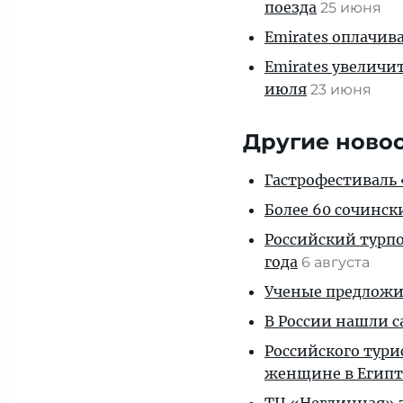
поезда
25 июня
Emirates оплачив
Emirates увеличи
июля
23 июня
Другие ново
Гастрофестиваль «
Более 60 сочинск
Российский турпо
года
6 августа
Ученые предложил
В России нашли с
Российского тури
женщине в Египт