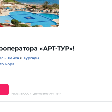
уроператора «АРТ-ТУР»!
Эль Шейха
и
Хургады
го моря
Е
Реклама: ООО «Туроператор АРТ-ТУР