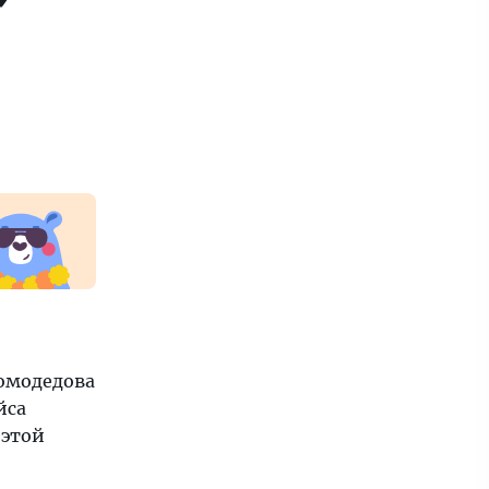
Домодедова
йса
 этой