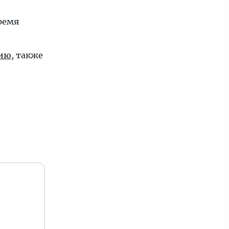
время
кию
, также