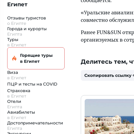
сообщается.
Египет
«Уральские авиалини
Отзывы туристов
совместно обслужил
о Египте
Города и курорты
Ранее FUN&SUN отк
Египта
Туры
организуемых в сот
в Египет
Горящие туры
Делитесь тем, ч
в Египет
Виза
Скопировать ссылку
в Египет
ПЦР и тесты на COVID
Страховка
в Египет
Отели
Египта
Авиабилеты
в Египет
Достопримеча­тельности
Египта
Экскурсии