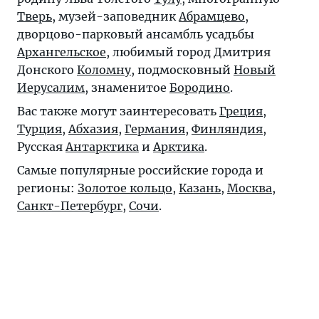
Тверь
, музей-заповедник
Абрамцево
,
дворцово-парковый ансамбль усадьбы
Архангельское
, любимый город Дмитрия
Донского
Коломну
, подмосковный
Новый
Иерусалим
, знаменитое
Бородино
.
Вас также могут заинтересовать
Греция
,
Турция
,
Абхазия
,
Германия
,
Финляндия
,
Русская
Антарктика
и
Арктика
.
Самые популярные российские города и
регионы:
Золотое кольцо
,
Казань
,
Москва
,
Санкт-Петербург
,
Сочи
.