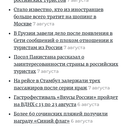
российских туристов
7 августа
Стало известно, кто из иностранцев
больше всего тратит на шопинг в
Москве
7 августа
В Грузии завели дело после появления в
Сети сообщений о плохом отношении к
туристам из России
7 августа
Посол Пакистана рассказал о
заинтересованности страны в российских
туристах
7 августа
На рейсе в Стамбул задержали трех
пассажиров после серии краж
7 августа
Гастрофестиваль «Вкусы России» пройдет
на ВДНХ с 13 по 23 августа
6 августа
Более 60 сочинских пляжей получили
награду «Синий флаг»
6 августа