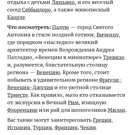
отдыха с детьми
Линьяно
, и его веселый
сосед
Саббьядоро
, а также живописный
Каорле
.
Что посмотреть:
Падую
— город Святого
Антония в стиле поздней готики,
Виченцу
,
где порядком «наследил» великий
архитектор времен Возрождения Андреа
Палладио, «Венецию в миниатюре»
Тревизо
и, разумеется, блистательную столицу
региона —
Венецию
. Кроме того, стоит
побывать в удивительном регионе
Фриули-
Венеция-Джулия
и его уютной столице
Триесте
. Как правило, мало кто отказывается
от экскурсии в Вечный
Рим
, изящную
Флоренцию
или рай для шопоголиков
Милан
.
Вас также могут заинтересовать
Греция
,
Испания
,
Турция
,
Франция
,
Чехия
.