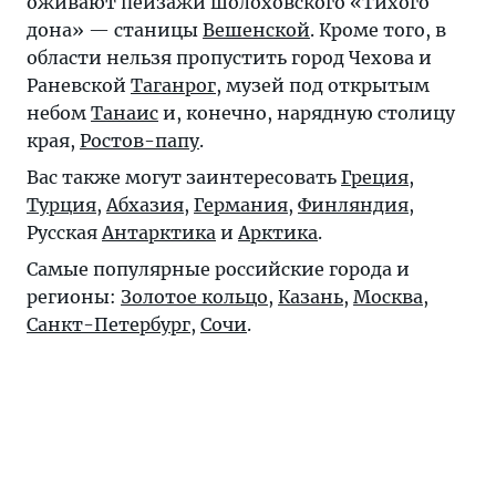
оживают пейзажи шолоховского «Тихого
дона» — станицы
Вешенской
. Кроме того, в
области нельзя пропустить город Чехова и
Раневской
Таганрог
, музей под открытым
небом
Танаис
и, конечно, нарядную столицу
края,
Ростов-папу
.
Вас также могут заинтересовать
Греция
,
Турция
,
Абхазия
,
Германия
,
Финляндия
,
Русская
Антарктика
и
Арктика
.
Самые популярные российские города и
регионы:
Золотое кольцо
,
Казань
,
Москва
,
Санкт-Петербург
,
Сочи
.