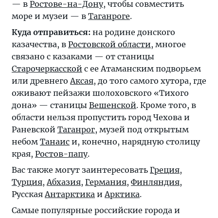
— в
Ростове-на-Дону
, чтобы совместить
море и музеи — в
Таганроге
.
Куда отправиться:
на родине донского
казачества, в
Ростовской области
, многое
связано с казаками — от станицы
Старочеркасской
с ее Атаманским подворьем
или древнего
Аксая
, до того самого хутора, где
оживают пейзажи шолоховского «Тихого
дона» — станицы
Вешенской
. Кроме того, в
области нельзя пропустить город Чехова и
Раневской
Таганрог
, музей под открытым
небом
Танаис
и, конечно, нарядную столицу
края,
Ростов-папу
.
Вас также могут заинтересовать
Греция
,
Турция
,
Абхазия
,
Германия
,
Финляндия
,
Русская
Антарктика
и
Арктика
.
Самые популярные российские города и