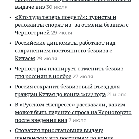
выдаче виз
30 июля
«Кто туда теперь поедет?»: туристы и
релоканты спорят из-за отмены безвиза с
Черногорией
29 июля
Российские дипломаты работают над
сохранением постоянного безвиза с
Китаем
29 июля
Черногория планирует отменить безвиз
для россиян в ноябре
27 июля
Россия сохранит безвизовый въезд для
граждан Китая до конца 2027 года
21 июля
В «Русском Экспрессе» рассказали, каким
может быть падение спроса на Черногорию
после введения виз
7 июля
Словакия приостановила выдачу
шенгенских виз россиянам до конца