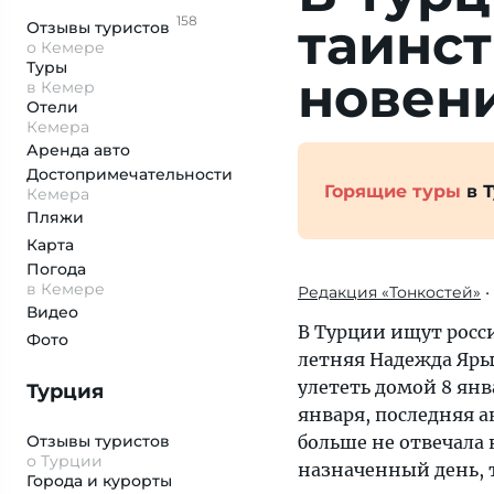
158
таинст
Отзывы
туристов
о Кемере
Туры
новен
в Кемер
Отели
Кемера
Аренда авто
Достопримеча­тельности
Горящие туры
в 
Кемера
Пляжи
Карта
Погода
в Кемере
Редакция «Тонкостей»
•
Видео
В Турции ищут росси
Фото
летняя Надежда Яры
улететь домой 8 янв
Турция
января, последняя 
Отзывы туристов
больше не отвечала 
о Турции
назначенный день, т
Города и курорты