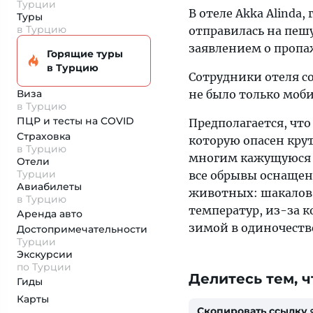
Турции
В отеле Akka Alinda,
Туры
в Турцию
отправилась на пеш
заявлением о пропаж
Горящие туры
в Турцию
Сотрудники отеля с
Виза
не было только моб
в Турцию
ПЦР и тесты на COVID
Предполагается, что
Страховка
которую опасен кру
в Турцию
многим кажущуюся б
Отели
Турции
все обрывы оснащен
Авиабилеты
животных: шакалов 
в Турцию
температур, из-за 
Аренда авто
зимой в одиночеств
Достопримеча­тельности
Турции
Экскурсии
по Турции
Делитесь тем, ч
Гиды
Карты
Скопировать ссылку