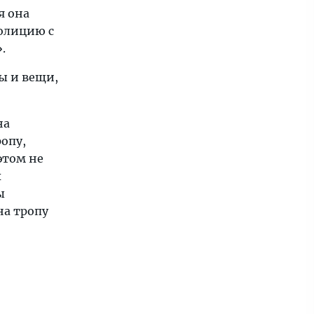
я она
полицию с
».
ы и вещи,
на
опу,
этом не
х
ы
на тропу