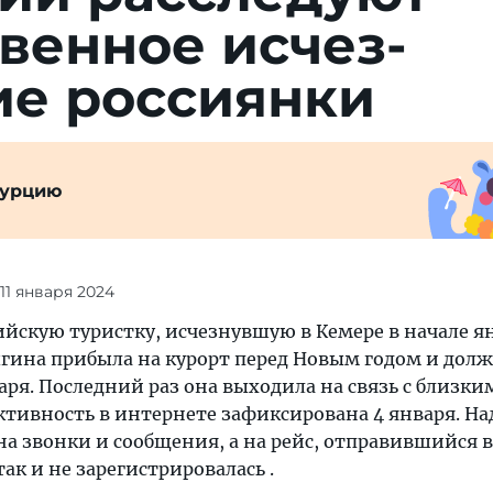
­венное исчез­
ие россиянки
Турцию
 11 января 2024
йскую туристку, исчезнувшую в Кемере в начале ян
гина прибыла на курорт перед Новым годом и долж
аря. Последний раз она выходила на связь с близки
активность в интернете зафиксирована 4 января. Н
на звонки и сообщения, а на рейс, отправившийся в
ак и не зарегистрировалась .