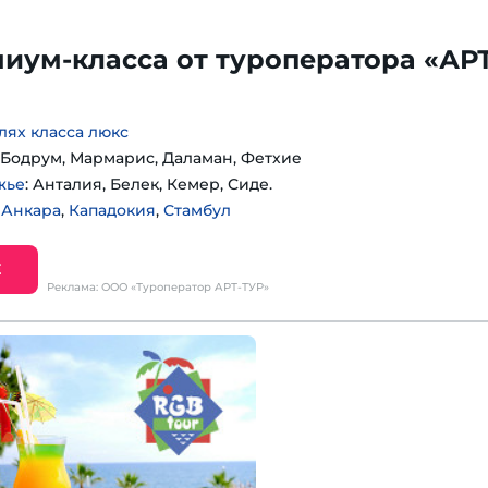
иум-класса от туроператора «АРТ
лях класса люкс
: Бодрум, Мармарис, Даламан, Фетхие
жье
: Анталия, Белек, Кемер, Сиде.
:
Анкара
,
Кападокия
,
Стамбул
Е
Реклама: ООО «Туроператор АРТ-ТУР»