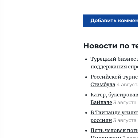
Добавить комме
Новости по т
Турецкий бизнес 
поддержания спр
Российской турис
Стамбула
4 авгус
Катер, буксирова
Байкале
3 августа
В Таиланде усиля
россиян
3 августа
Пять человек пог