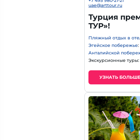
+
7 495 980-21-21
uae@arttour.ru
Турция прем
ТУР»!
Пляжный отдых в оте
Эгейское побережье
Анталийской побере
Экскурсионные туры
УЗНАТЬ БОЛЬШ