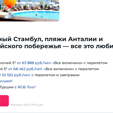
ный Стамбул, пляжи Анталии и
йского побережья — все это люб
ночей 5*
от 63 888 руб./чел.
«Все включено» с перелетом
й 5*
от 68 462 руб./чел.
«Все включено» с перелетом
т 52 552 руб./чел.
с перелетом и завтраком
учшее
!
 Турции с
RGB Tour!
Е
Реклама: ООО «РГБ тур»