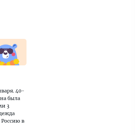
варя. 40-
на была
ми 3
адежда
 Россию в