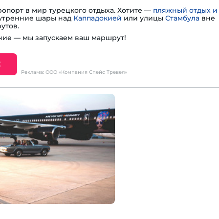
опорт в мир турецкого отдыха. Хотите —
пляжный отдых и
— утренние шары над
Каппадокией
или улицы
Стамбула
вне
утов.
ие — мы запускаем ваш маршрут!
Е
Реклама: ООО «Компания Спейс Тревел»