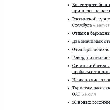
Более трети брон
пришлось на пое
Российской турис
Стамбула
4 авгус
Отдых в бархатны
Два значимых оте
Отельеры пожалов
Рекордно низкое 
Сочинский отелье
проблем с топли
Названо число р
Туристам рассказ
ОАЭ
6 июля
16 новых гостини