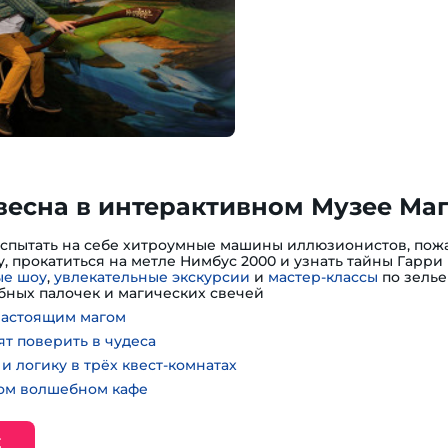
весна в интерактивном Музее Ма
испытать на себе хитроумные машины иллюзионистов, пожа
, прокатиться на метле Нимбус 2000 и узнать тайны Гарри 
е шоу
,
увлекательные экскурсии
и
мастер-классы
по зелье
ных палочек и магических свечей
настоящим магом
ят поверить в чудеса
и логику в трёх квест-комнатах
ном волшебном кафе
Е