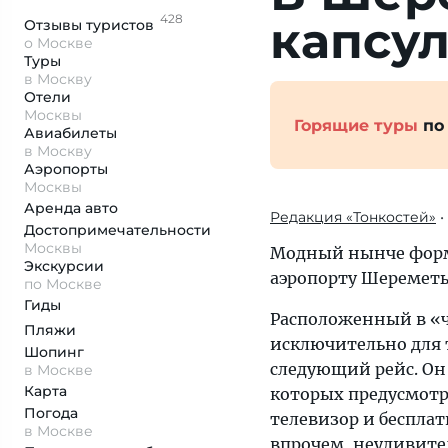
428
капсу
Отзывы
туристов
о Москве
Туры
в Москву
Отели
Москвы
Горящие туры
по
Авиабилеты
в Москву
Аэропорты
Москвы
Аренда авто
Редакция «Тонкостей»
•
Достопримеча­тельности
Москвы
Модный нынче форма
Экскурсии
аэропорту Шереметь
по Москве
Гиды
Расположенный в «ч
Пляжи
исключительно для 
Шопинг
следующий рейс. Он
в Москве
Карта
которых предусмотре
Погода
телевизор и беспла
в Москве
впрочем, неудивител