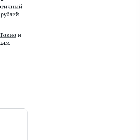
логичный
 рублей
Токио
и
ным