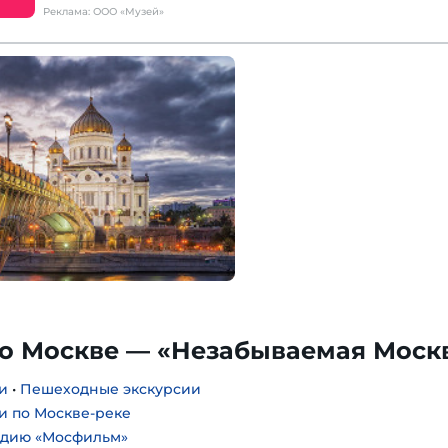
Реклама: ООО «Музей»
по Москве — «Незабываемая Моск
и
•
Пешеходные экскурсии
и по Москве-реке
удию «Мосфильм»