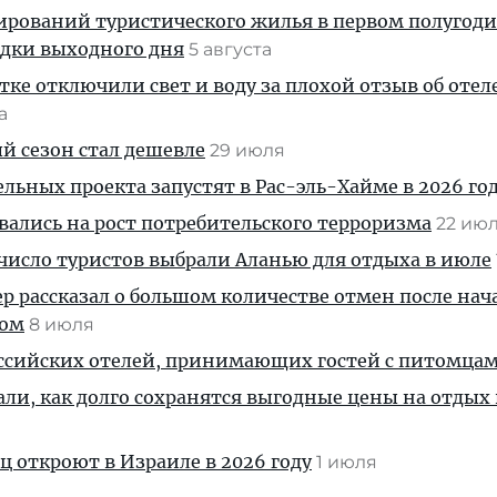
ирований туристического жилья в первом полугод
здки выходного дня
5 августа
тке отключили свет и воду за плохой отзыв об отел
та
й сезон стал дешевле
29 июля
льных проекта запустят в Рас-эль-Хайме в 2026 го
ались на рост потребительского терроризма
22 ию
число туристов выбрали Аланью для отдыха в июле
р рассказал о большом количестве отмен после нач
вом
8 июля
оссийских отелей, принимающих гостей с питомца
али, как долго сохранятся выгодные цены на отдых 
ц откроют в Израиле в 2026 году
1 июля