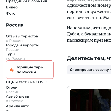
Праздники и события
одноместном номере
Видео
период в двухместно
Фото
соответственно. Ма
Россия
Напомним, что подо
Дубая
, а буквально 
Отзывы туристов
пассажирам презен
о России
Города и курорты
России
Туры
Делитесь тем, ч
по России
Горящие туры
Скопировать ссылку
по России
ПЦР и тесты на COVID
Отели
России
Авиабилеты
в Россию
Аренда авто