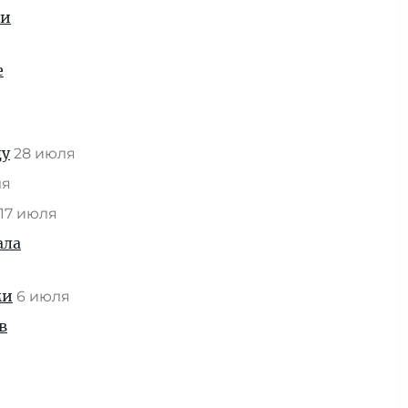
ии
е
ду
28 июля
ля
17 июля
ала
ми
6 июля
в