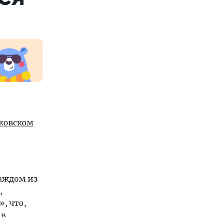
ковском
каждом из
,
, что,
 в