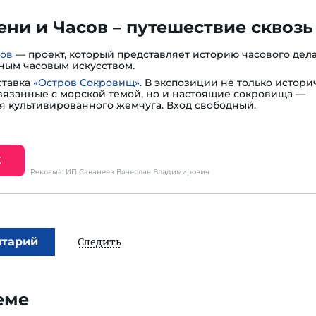
ни и Часов – путешествие сквозь
сов
— проект, который представляет историю часового дела
ным часовым искусством.
ставка
«Остров Сокровищ»
. В экспозиции не только истори
вязанные с морской темой, но и настоящие сокровища —
я культивированного жемчуга. Вход свободный.
Е
Реклама: ИП Саванеев Вячеслав Владимирович
нтарий
Следить
еме