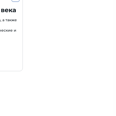
 века
, а также
ческие и