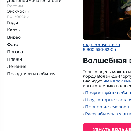
Достопримеча­тельности
России
Экскурсии
по России
Гиды
Карты
Видео
Фото
magicmuseum.ru
8 800 550-82-04
Погода
Волшебная 
Пляжи
Лечение
Только здесь можно 
Праздники и события
лорду Волан-де-Морту
Вас ждут
иммерсивны
изготовлению волшеб
•
Почувствуйте себя 
•
Шоу, которые застав
•
Проверьте смелость 
•
Расслабьтесь в уют
УЗНАТЬ БОЛЬШ