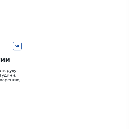
гии
ть руку
Гудини.
варению,