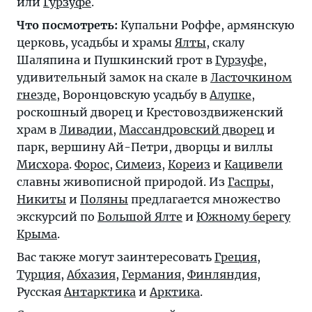
или
Гурзуфе
.
Что посмотреть:
Купальни Роффе, армянскую
церковь, усадьбы и храмы
Ялты
, скалу
Шаляпина и Пушкинский грот в
Гурзуфе
,
удивительный замок на скале в
Ласточкином
гнезде
, Воронцовскую усадьбу в
Алупке
,
роскошный дворец и Крестовоздвиженский
храм в
Ливадии
,
Массандровский дворец
и
парк, вершину Ай-Петри, дворцы и виллы
Мисхора
.
Форос
,
Симеиз
,
Кореиз
и
Кацивели
славны живописной природой. Из
Гаспры
,
Никиты
и
Поляны
предлагается множество
экскурсий по
Большой Ялте
и
Южному берегу
Крыма
.
Вас также могут заинтересовать
Греция
,
Турция
,
Абхазия
,
Германия
,
Финляндия
,
Русская
Антарктика
и
Арктика
.