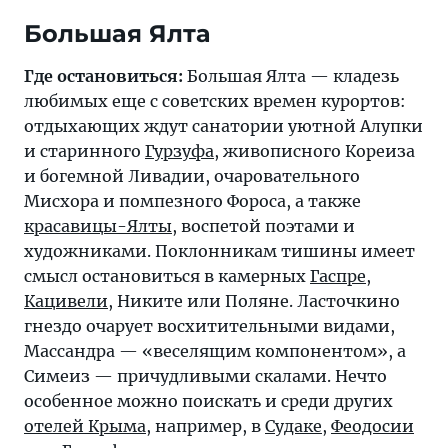
Большая Ялта
Где остановиться:
Большая Ялта — кладезь
любимых еще с советских времен курортов:
отдыхающих ждут санатории уютной Алупки
и старинного
Гурзуфа
, живописного Кореиза
и богемной Ливадии, очаровательного
Мисхора и помпезного Фороса, а также
красавицы-Ялты
, воспетой поэтами и
художниками. Поклонникам тишины имеет
смысл остановиться в камерных
Гаспре
,
Кацивели
, Никите или Поляне. Ласточкино
гнездо очарует восхитительными видами,
Массандра — «веселящим компонентом», а
Симеиз — причудливыми скалами. Нечто
особенное можно поискать и среди других
отелей Крыма
, например, в
Судаке
,
Феодосии