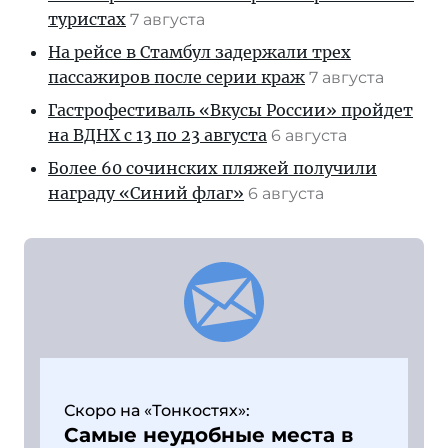
туристах
7 августа
На рейсе в Стамбул задержали трех
пассажиров после серии краж
7 августа
Гастрофестиваль «Вкусы России» пройдет
на ВДНХ с 13 по 23 августа
6 августа
Более 60 сочинских пляжей получили
награду «Синий флаг»
6 августа
Скоро на «Тонкостях»:
Самые неудобные места в