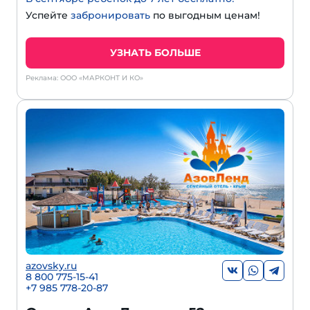
Успейте
забронировать
по выгодным ценам!
УЗНАТЬ БОЛЬШЕ
Реклама: ООО «МАРКОНТ И КО»
azovsky.ru
8 800 775-15-41
+
7 985 778-20-87