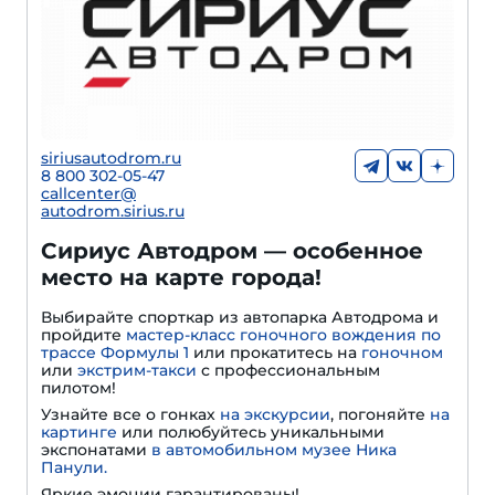
siriusautodrom.ru
8 800 302-05-47
callcenter@
autodrom.sirius.ru
Сириус Автодром — особенное
место на карте города!
Выбирайте спорткар из автопарка Автодрома и
пройдите
мастер-класс гоночного вождения по
трассе Формулы 1
или прокатитесь на
гоночном
или
экстрим-такси
с профессиональным
пилотом!
Узнайте все о гонках
на экскурсии
, погоняйте
на
картинге
или полюбуйтесь уникальными
экспонатами
в автомобильном музее Ника
Панули.
Яркие эмоции гарантированы!