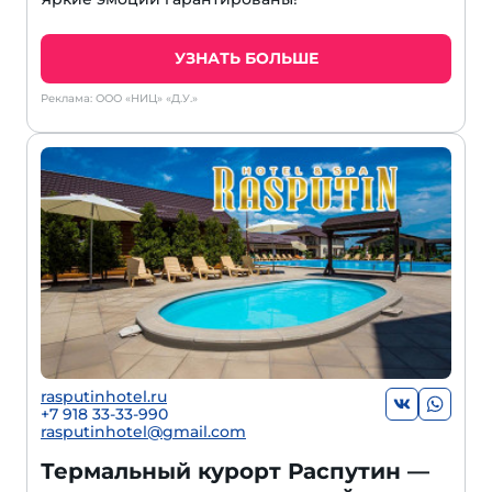
УЗНАТЬ БОЛЬШЕ
Реклама: ООО «НИЦ» «Д.У.»
rasputinhotel.ru
+7 918 33-33-990
rasputinhotel@gmail.com
Термальный курорт Распутин —