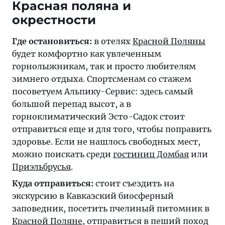
Красная поляна и
окрестности
Где остановиться:
в отелях
Красной Поляны
будет комфортно как увлеченным
горнолыжникам, так и просто любителям
зимнего отдыха. Спортсменам со стажем
посоветуем Альпику-Сервис: здесь самый
большой перепад высот, а в
горноклиматический Эсто-Садок стоит
отправиться еще и для того, чтобы поправить
здоровье. Если не нашлось свободных мест,
можно поискать среди
гостиниц Домбая
или
Приэльбрусья
.
Куда отправиться:
стоит съездить на
экскурсию в Кавказский биосферный
заповедник, посетить пчелиный питомник в
Красной Поляне
, отправиться в пеший поход