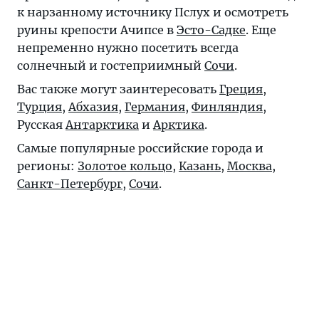
к нарзанному источнику Пслух и осмотреть
руины крепости Ачипсе в
Эсто-Садке
. Еще
непременно нужно посетить всегда
солнечный и гостеприимный
Сочи
.
Вас также могут заинтересовать
Греция
,
Турция
,
Абхазия
,
Германия
,
Финляндия
,
Русская
Антарктика
и
Арктика
.
Самые популярные российские города и
регионы:
Золотое кольцо
,
Казань
,
Москва
,
Санкт-Петербург
,
Сочи
.