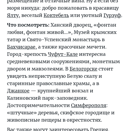
размещение и отличные вина. Ну а если без
моря никуда: добро пожаловать в красавицу
Ялту
, веселый
Коктебель
или уютный
Гурзуф
.
Что посмотреть:
Ханский дворец, «фонтан
любви, фонтан живой…», Музей крымских
татар и Свято-Успенский монастырь в
Бахчисарае
, а также красочные мечети.
Город-крепость
Чуфут-Кале
интересна
средневековыми сооружениями, монетным
двором и мавзолеями. В
Белогорске
стоит
увидеть неприступную Белую скалу и
старинные православные храмы, а в
Джанкое
— крупнейший вокзал и
Калиновский парк-заповедник.
Достопримечательности
Симферополя
:
«штучные» деревья, скифское городище и
живописные пещеры в окрестностях.
Вас также могут заинтересовать
Греция
,