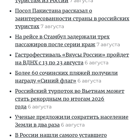
туристам из России
7 августа
Посол Пакистана рассказал о
заинтересованности страны в российских
туристах
7 августа
На рейсе в Стамбул задержали трех
пассажиров после серии краж
7 августа
Гастрофестиваль «Вкусы России» пройдет
на ВДНХ с 13 по 23 августа
6 августа
Более 60 сочинских пляжей получили
награду «Синий флаг»
6 августа
Российский турпоток во Вьетнам может
стать рекордным по итогам 2026
года
6 августа
Ученые предложили сократить население
Земли в два раза
6 августа
В России нашли самого уставшего