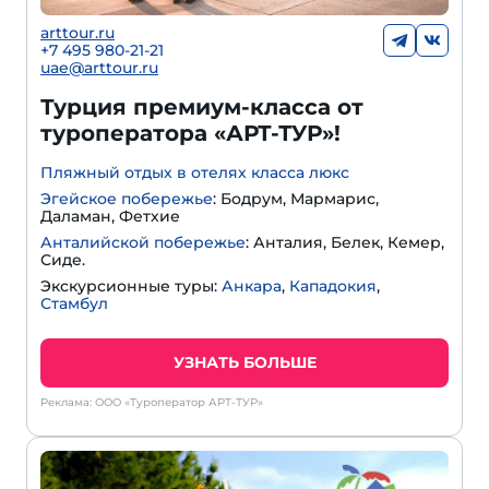
arttour.ru
+
7 495 980-21-21
uae@arttour.ru
Турция премиум-класса от
туроператора «АРТ-ТУР»!
Пляжный отдых в отелях класса люкс
Эгейское побережье
: Бодрум, Мармарис,
Даламан, Фетхие
Анталийской побережье
: Анталия, Белек, Кемер,
Сиде.
Экскурсионные туры:
Анкара
,
Кападокия
,
Стамбул
УЗНАТЬ БОЛЬШЕ
Реклама: ООО «Туроператор АРТ-ТУР»