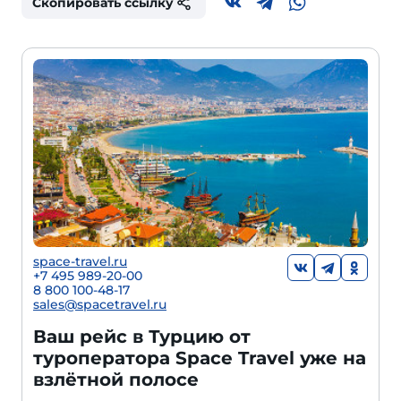
Скопировать ссылку
space-travel.ru
+7 495 989-20-00
8 800 100-48-17
sales@spacetravel.ru
Ваш рейс в Турцию от
туроператора Space Travel уже на
взлётной полосе