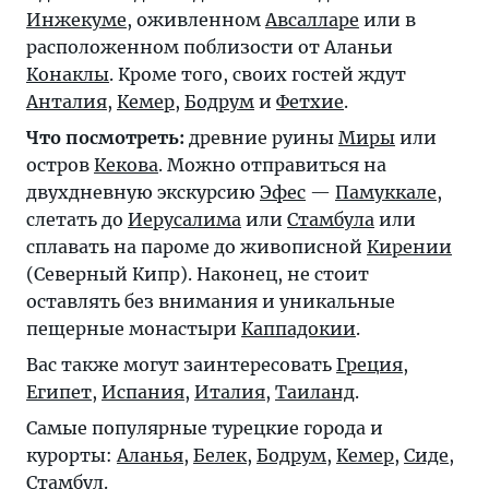
Инжекуме
, оживленном
Авсалларе
или в
расположенном поблизости от Аланьи
Конаклы
. Кроме того, своих гостей ждут
Анталия
,
Кемер
,
Бодрум
и
Фетхие
.
Что посмотреть:
древние руины
Миры
или
остров
Кекова
. Можно отправиться на
двухдневную экскурсию
Эфес
—
Памуккале
,
слетать до
Иерусалима
или
Стамбула
или
сплавать на пароме до живописной
Кирении
(Северный Кипр). Наконец, не стоит
оставлять без внимания и уникальные
пещерные монастыри
Каппадокии
.
Вас также могут заинтересовать
Греция
,
Египет
,
Испания
,
Италия
,
Таиланд
.
Самые популярные турецкие города и
курорты:
Аланья
,
Белек
,
Бодрум
,
Кемер
,
Сиде
,
Стамбул
.