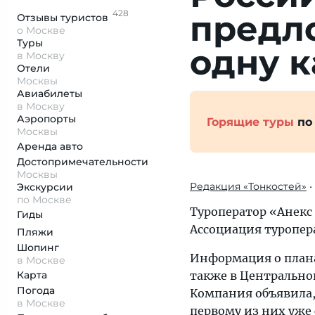
428
предл
Отзывы
туристов
о Москве
Туры
одну к
в Москву
Отели
Москвы
Авиабилеты
в Москву
Аэропорты
Горящие туры
по
Москвы
Аренда авто
Достопримеча­тельности
Москвы
Редакция «Тонкостей»
•
Экскурсии
по Москве
Туроператор «Анекс
Гиды
Ассоциация туропер
Пляжи
Шопинг
Информация о план
в Москве
Карта
также в Центрально
Погода
Компания объявила,
в Москве
первому из них уже