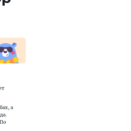
ет
ах, а
да.
 По