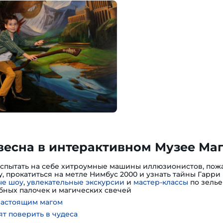
весна в интерактивном Музее Ма
испытать на себе хитроумные машины иллюзионистов, пожа
, прокатиться на метле Нимбус 2000 и узнать тайны Гарри 
е шоу
,
увлекательные экскурсии
и
мастер-классы
по зелье
ных палочек и магических свечей
настоящим магом
ят поверить в чудеса