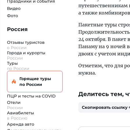
Праздники и события
путешественникам п
Видео
а также комбиниро
Фото
Пакетные туры строя
Россия
Продолжительность п
24 октября. В пакет
Отзывы туристов
Панаму на 9 ночей в
о России
Города и курорты
двоих с учетом инд
России
Туры
Отметим, что для ро
по России
нужна.
Горящие туры
по России
Делитесь тем, ч
ПЦР и тесты на COVID
Отели
Скопировать ссылку
России
Авиабилеты
в Россию
Аренда авто