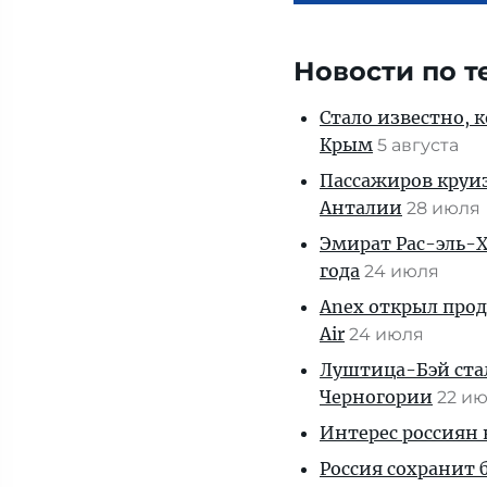
Новости по т
Стало известно, 
Крым
5 августа
Пассажиров круиз
Анталии
28 июля
Эмират Рас-эль-Х
года
24 июля
Anex открыл прод
Air
24 июля
Луштица-Бэй ста
Черногории
22 и
Интерес россиян 
Россия сохранит 