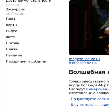
Достопримеча­тельности
России
Экскурсии
по России
Гиды
Карты
Видео
Фото
Погода
Пляжи
Лечение
magicmuseum.ru
Праздники и события
8 800 550-82-04
Волшебная 
Только здесь можно 
лорду Волан-де-Морту
Вас ждут
иммерсивны
изготовлению волшеб
•
Почувствуйте себя 
•
Шоу, которые застав