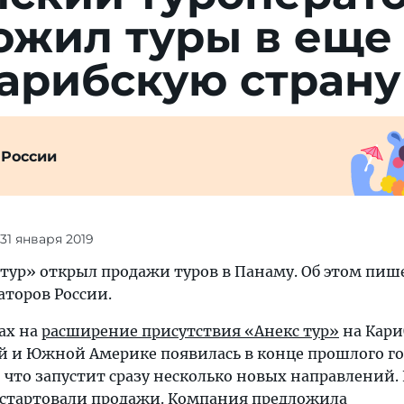
ожил туры в еще
арибскую страну
 России
 31 января 2019
 тур» открыл продажи туров в Панаму. Об этом пиш
аторов России.
ах на
расширение присутствия «Анекс тур»
на Кариб
й и Южной Америке появилась в конце прошлого го
 что запустит сразу несколько новых направлений.
 стартовали продажи. Компания предложила