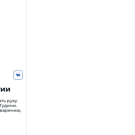
гии
ть руку
Гудини.
варению,