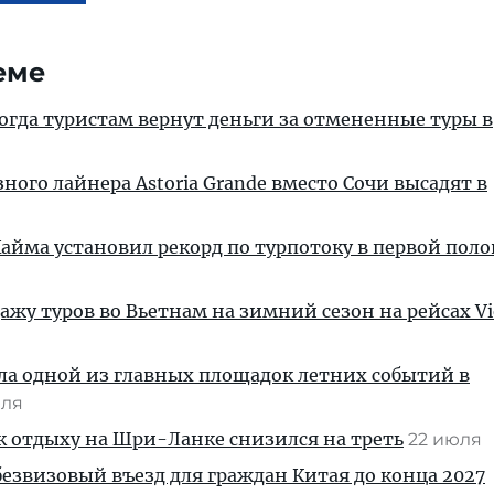
еме
когда туристам вернут деньги за отмененные туры в
ного лайнера Astoria Grande вместо Сочи высадят в
айма установил рекорд по турпотоку в первой пол
ажу туров во Вьетнам на зимний сезон на рейсах Vie
ла одной из главных площадок летних событий в
юля
к отдыху на Шри-Ланке снизился на треть
22 июля
безвизовый въезд для граждан Китая до конца 2027