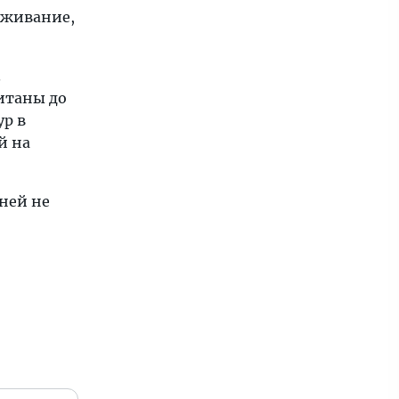
уживание,
.
читаны до
ур в
й на
дней не