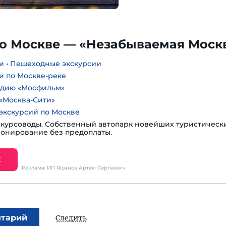
по Москве — «Незабываемая Моск
и
•
Пешеходные экскурсии
и по Москве-реке
удию «Мосфильм»
«Москва-Сити»
экскурсий по Москве
курсоводы. Собственный автопарк новейших туристическ
ронирование без предоплаты.
Е
Реклама: ИП Яшанов Артём Сергеевич
нтарий
Следить