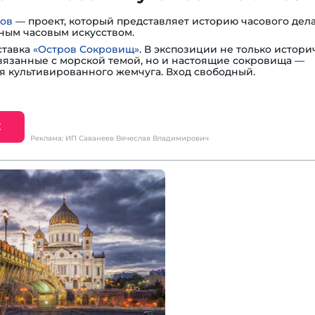
сов
— проект, который представляет историю часового дела
ным часовым искусством.
ставка
«Остров Сокровищ»
. В экспозиции не только истори
вязанные с морской темой, но и настоящие сокровища —
я культивированного жемчуга. Вход свободный.
Е
Реклама: ИП Саванеев Вячеслав Владимирович