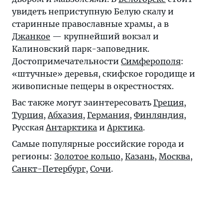
увидеть неприступную Белую скалу и
старинные православные храмы, а в
Джанкое
— крупнейший вокзал и
Калиновский парк-заповедник.
Достопримечательности
Симферополя
:
«штучные» деревья, скифское городище и
живописные пещеры в окрестностях.
Вас также могут заинтересовать
Греция
,
Турция
,
Абхазия
,
Германия
,
Финляндия
,
Русская
Антарктика
и
Арктика
.
Самые популярные российские города и
регионы:
Золотое кольцо
,
Казань
,
Москва
,
Санкт-Петербург
,
Сочи
.