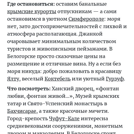
Где остановиться:
оставим банальные
крымские курорты
отпускникам — а сами
остановимся в уютном
Симферополе
: моря
нет, зато достопримечательностей с лихвой и
атмосфера располагающая. Джанкой
очаровывает минимальным количеством
туристов и живописными пейзажами. В
Белогорске просто сказочные цены на
размещение и отличные вина. Ну а если без
моря никуда: добро пожаловать в красавицу
Ялту
, веселый
Коктебель
или уютный
Гурзуф
.
Что посмотреть:
Ханский дворец, «фонтан
любви, фонтан живой…», Музей крымских
татар и Свято-Успенский монастырь в
Бахчисарае
, а также красочные мечети.
Город-крепость
Чуфут-Кале
интересна
средневековыми сооружениями, монетным
двором и мавзолеями. В
Белогорске
стоит