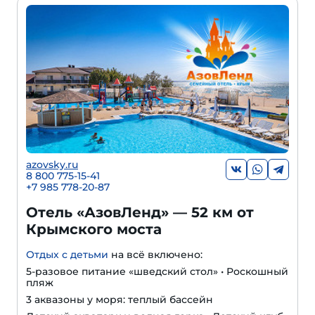
azovsky.ru
8 800 775-15-41
+
7 985 778-20-87
Отель «АзовЛенд» — 52 км от
Крымского моста
Отдых с детьми
на всё включено:
5-разовое питание «шведский стол» • Роскошный
пляж
3 аквазоны у моря: теплый бассейн