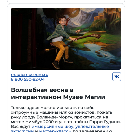
magicmuseum.ru
8 800 550-82-04
Волшебная весна в
интерактивном Музее Магии
Только здесь можно испытать на себе
хитроумные машины иллюзионистов, пожать
руку лорду Волан-де-Морту, прокатиться на
метле Нимбус 2000 и узнать тайны Гарри Гудини.
Вас ждут
иммерсивные шоу
,
увлекательные
экскурсии
и
мастер-классы
по зельеварению,