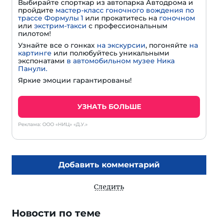
Выбирайте спорткар из автопарка Автодрома и
пройдите
мастер-класс гоночного вождения по
трассе Формулы 1
или прокатитесь на
гоночном
или
экстрим-такси
с профессиональным
пилотом!
Узнайте все о гонках
на экскурсии
, погоняйте
на
картинге
или полюбуйтесь уникальными
экспонатами
в автомобильном музее Ника
Панули.
Яркие эмоции гарантированы!
УЗНАТЬ БОЛЬШЕ
Реклама: ООО «НИЦ» «Д.У.»
Добавить комментарий
Следить
Новости по теме