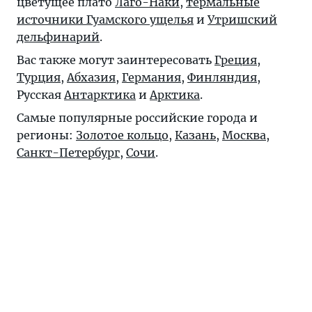
цветущее плато
Лаго-Наки
,
термальные
источники Гуамского ущелья
и
Утришский
дельфинарий
.
Вас также могут заинтересовать
Греция
,
Турция
,
Абхазия
,
Германия
,
Финляндия
,
Русская
Антарктика
и
Арктика
.
Самые популярные российские города и
регионы:
Золотое кольцо
,
Казань
,
Москва
,
Санкт-Петербург
,
Сочи
.