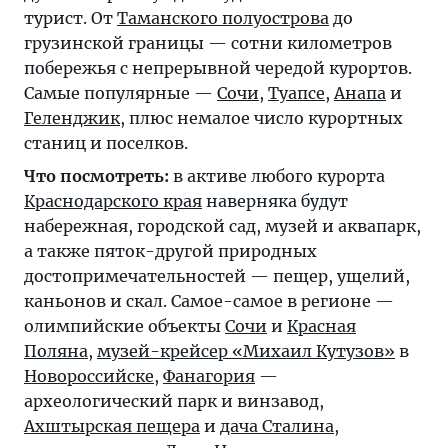
турист. От
Таманского полуострова
до
грузинской границы — сотни километров
побережья с непрерывной чередой курортов.
Самые популярные —
Сочи
,
Туапсе
,
Анапа
и
Геленджик
, плюс немалое число курортных
станиц и поселков.
Что посмотреть:
в активе любого курорта
Краснодарского края
наверняка будут
набережная, городской сад, музей и аквапарк,
а также пяток-другой природных
достопримечательностей — пещер, ущелий,
каньонов и скал. Самое-самое в регионе —
олимпийские объекты
Сочи
и
Красная
Поляна
,
музей-крейсер «Михаил Кутузов»
в
Новороссийске
,
Фанагория
—
археологический парк и винзавод,
Ахштырская пещера
и
дача Сталина
,