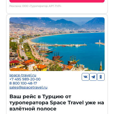
Реклама: ООО «Туроператор АРТ-ТУР»
space-travel.ru
+7 495 989-20-00
8 800 100-48-17
sales@spacetravel.ru
Ваш рейс в Турцию от
туроператора Space Travel уже на
взлётной полосе