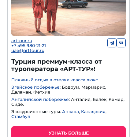
arttour.ru
+
7 495 980-21-21
uae@arttour.ru
Турция премиум-класса от
туроператора «АРТ-ТУР»!
Пляжный отдых в отелях класса люкс
Эгейское побережье
: Бодрум, Мармарис,
Даламан, Фетхие
Анталийской побережье
: Анталия, Белек, Кемер,
Сиде.
Экскурсионные туры:
Анкара
,
Кападокия
,
Стамбул
УЗНАТЬ БОЛЬШЕ