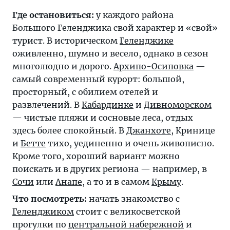
Где остановиться:
у каждого района
Большого Геленджика свой характер и «свой»
турист. В историческом
Геленджике
оживленно, шумно и весело, однако в сезон
многолюдно и дорого.
Архипо-Осиповка
—
самый современный курорт: большой,
просторный, с обилием отелей и
развлечений. В
Кабардинке
и
Дивноморском
— чистые пляжи и сосновые леса, отдых
здесь более спокойный. В
Джанхоте
, Кринице
и
Бетте
тихо, уединенно и очень живописно.
Кроме того, хороший вариант можно
поискать и в других региона — например, в
Сочи
или
Анапе
, а то и в самом
Крыму
.
Что посмотреть:
начать знакомство с
Геленджиком
стоит с великосветской
прогулки по
центральной набережной
и