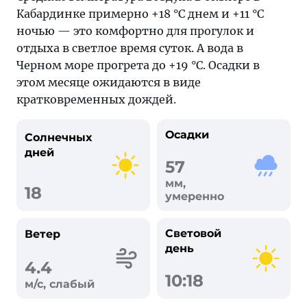
Кабардинке примерно +18 °C днем и +11 °C
ночью — это комфортно для прогулок и
отдыха в светлое время суток. А вода в
Черном море прогрета до +19 °C. Осадки в
этом месяце ожидаются в виде
кратковременных дождей.
Осадки
Солнечных
дней
57
мм,
18
умеренно
Световой
Ветер
день
4.4
10:18
м/с, слабый