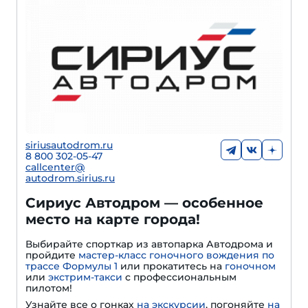
siriusautodrom.ru
8 800 302-05-47
callcenter@
autodrom.sirius.ru
Сириус Автодром — особенное
место на карте города!
Выбирайте спорткар из автопарка Автодрома и
пройдите
мастер-класс гоночного вождения по
трассе Формулы 1
или прокатитесь на
гоночном
или
экстрим-такси
с профессиональным
пилотом!
Узнайте все о гонках
на экскурсии
, погоняйте
на