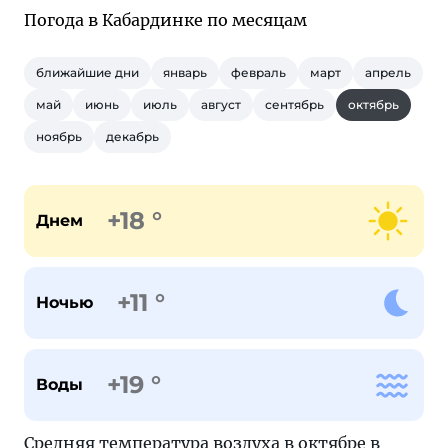
Погода в Кабардинке по месяцам
ближайшие дни
январь
февраль
март
апрель
май
июнь
июль
август
сентябрь
октябрь
ноябрь
декабрь
+18 °
Днем
+11 °
Ночью
+19 °
Воды
Средняя температура воздуха в октябре в