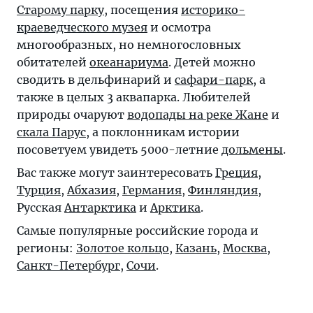
Старому парку
, посещения
историко-
краеведческого музея
и осмотра
многообразных, но немногословных
обитателей
океанариума
. Детей можно
сводить в дельфинарий и
сафари-парк
, а
также в целых 3 аквапарка. Любителей
природы очаруют
водопады на реке Жане
и
скала Парус
, а поклонникам истории
посоветуем увидеть 5000-летние
дольмены
.
Вас также могут заинтересовать
Греция
,
Турция
,
Абхазия
,
Германия
,
Финляндия
,
Русская
Антарктика
и
Арктика
.
Самые популярные российские города и
регионы:
Золотое кольцо
,
Казань
,
Москва
,
Санкт-Петербург
,
Сочи
.