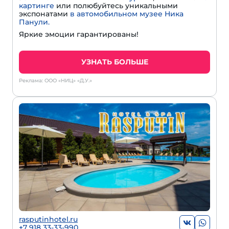
картинге
или полюбуйтесь уникальными
экспонатами
в автомобильном музее Ника
Панули.
Яркие эмоции гарантированы!
УЗНАТЬ БОЛЬШЕ
Реклама: ООО «НИЦ» «Д.У.»
rasputinhotel.ru
+7 918 33-33-990