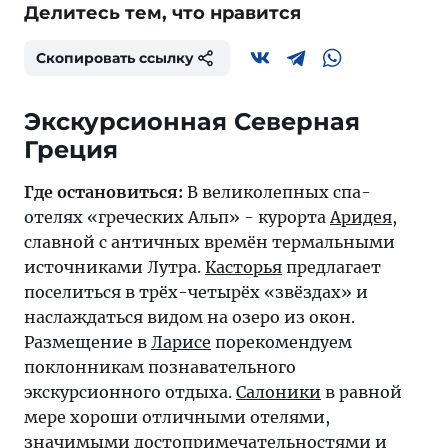
Делитесь тем, что нравится
Скопировать ссылку
Экскурсионная Северная
Греция
Где остановиться:
В великолепных спа-
отелях «греческих Альп» - курорта
Аридея
,
славной с античных времён термальными
источниками Лутра.
Касторья
предлагает
поселиться в трёх-четырёх «звёздах» и
наслаждаться видом на озеро из окон.
Размещение в
Ларисе
порекомендуем
поклонникам познавательного
экскурсионного отдыха.
Салоники
в равной
мере хороши отличными отелями,
значимыми достопримечательностями и