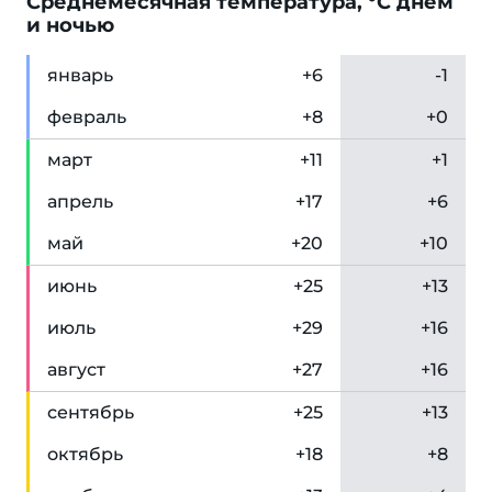
Cреднемесячная температура, °C днем
и ночью
янв
арь
+6
-1
фев
раль
+8
+0
мар
т
+11
+1
апр
ель
+17
+6
май
+20
+10
июн
ь
+25
+13
июл
ь
+29
+16
авг
уст
+27
+16
сен
тябрь
+25
+13
окт
ябрь
+18
+8