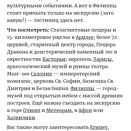
культурными событиями. А вот в Филиппы
стоит приехать только на экскурсию (зато
какую!) — гостиниц здесь нет.
Что посмотреть:
Сталагмитовые пещеры и
15-километровое ущелье в
Аридее
; более 72
церквей, старинный центр города, Пещера
Дракона и доисторический каменный лес в
окрестностях
Касторьи
; акрополь
Ларисы
,
археологический музей и руины театра.
Must-see
Салоник
— императорский
комплекс, церковь Св. Софии, базилика Св.
Дмитрия и Белая башня.
Филиппы
— город-
музей под открытым небом с массой древних
построек. Ещё можно съездить на экскурсию
к горе
Олимп
и
Метеорам
, в
Афон
или
Халкидики
.
Вас также могут заинтересовать
Египет
,