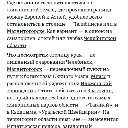
Где остановиться:
путешествуя по
живописной земле, где проходит граница
между Европой и Азией, удобнее всего
остановиться в столице —
Челябинске
или в
Магнитогорске
. Как вариант — в одном из
санаториев, отелей или турбаз
Челябинской
области
.
Что посмотреть:
столицу края — не
лишенный очарования
Челябинск
,
Магнитогорск
— перевалочный пункт на
пути к богатствам Южного Урала,
Миасс
и
расположенный рядом с ним
Ильменский
заповедник
. Стоит побывать и в
Златоусте
,
который находится близ одного из самых
живописных парков области — «
Таганай
», и
в
Кыштыме
, «Уральской Швейцарии». На
территории области must-see — знаменитая
Игнатьевская пещера
, загадочный