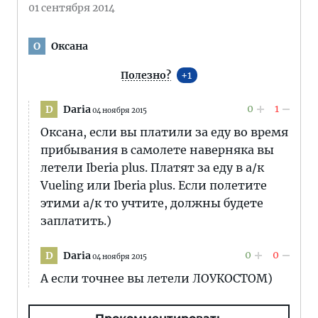
01 сентября 2014
Оксана
О
Полезно?
1
0
1
Daria
D
04 ноября 2015
Оксана, если вы платили за еду во время
прибывания в самолете наверняка вы
летели Iberia plus. Платят за еду в а/к
Vueling или Iberia plus. Если полетите
этими а/к то учтите, должны будете
заплатить.)
0
0
Daria
D
04 ноября 2015
А если точнее вы летели ЛОУКОСТОМ)