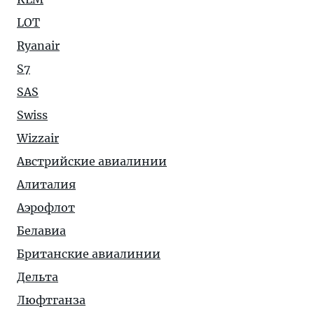
LOT
Ryanair
S7
SAS
Swiss
Wizzair
Австрийские авиалинии
Алиталия
Аэрофлот
Белавиа
Британские авиалинии
Дельта
Люфтганза