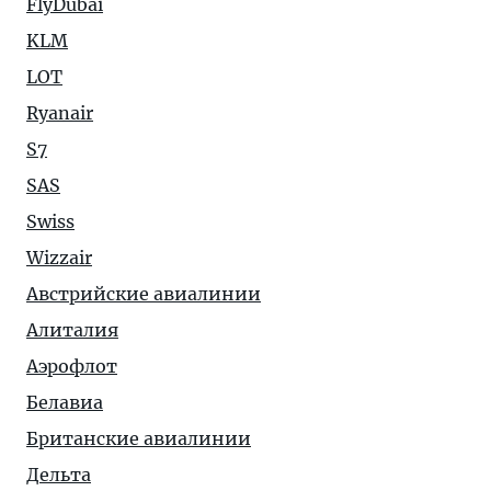
FlyDubai
KLM
LOT
Ryanair
S7
SAS
Swiss
Wizzair
Австрийские авиалинии
Алиталия
Аэрофлот
Белавиа
Британские авиалинии
Дельта