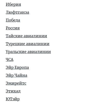
Иберия
Люфтганза
Победа
Россия
Тайские авиалинии
Турецкие авиалинии
Уральские авиалинии
ЧСА
Эйр Европа
Эйр Чайна
Эмирейтс
Этихад
ЮТэйр