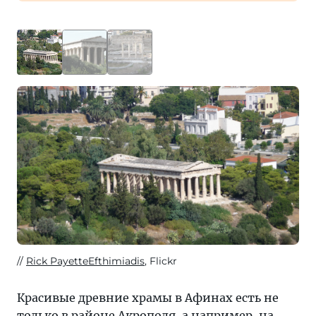
Rick PayetteEfthimiadis
, Flickr
Красивые древние храмы в Афинах есть не
только в районе
Акрополя
, а например, на