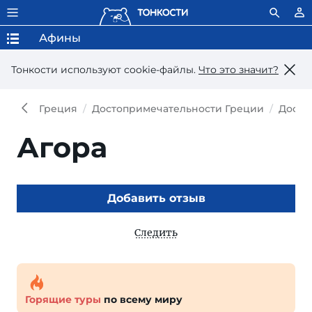
Афины
Тонкости используют сookie-файлы.
Что это значит?
Греция
Достопримечательности Греции
Досто
Агора
Добавить отзыв
Следить
Горящие туры
по всему миру