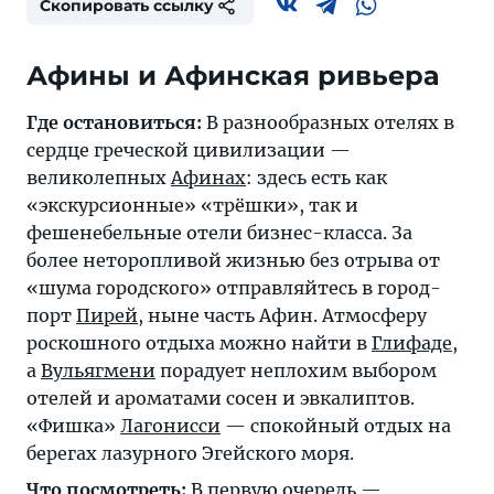
Скопировать ссылку
Афины и Афинская ривьера
Где остановиться:
В разнообразных отелях в
сердце греческой цивилизации —
великолепных
Афинах
: здесь есть как
«экскурсионные» «трёшки», так и
фешенебельные отели бизнес-класса. За
более неторопливой жизнью без отрыва от
«шума городского» отправляйтесь в город-
порт
Пирей
, ныне часть Афин. Атмосферу
роскошного отдыха можно найти в
Глифаде
,
а
Вульягмени
порадует неплохим выбором
отелей и ароматами сосен и эвкалиптов.
«Фишка»
Лагонисси
— спокойный отдых на
берегах лазурного Эгейского моря.
Что посмотреть:
В первую очередь —