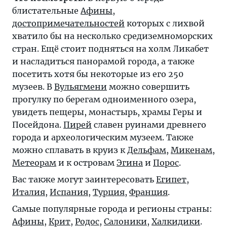
блистательные
Афины
,
достопримечательностей
которых с лихвой
хватило бы на несколько средиземноморских
стран. Ещё стоит подняться на холм Ликабет
и насладиться панорамой города, а также
посетить хотя бы некоторые из его 250
музеев. В
Вульягмени
можно совершить
прогулку по берегам одноименного озера,
увидеть пещеры, монастырь, храмы Геры и
Посейдона.
Пирей
славен руинами древнего
города и археологическим музеем. Также
можно сплавать в круиз к
Дельфам
,
Микенам
,
Метеорам
и к островам
Эгина
и
Порос
.
Вас также могут заинтересовать
Египет
,
Италия
,
Испания
,
Турция
,
Франция
.
Самые популярные города и регионы страны:
Афины
,
Крит
,
Родос
,
Салоники
,
Халкидики
.