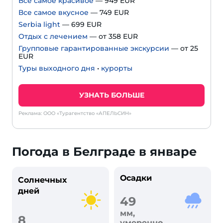
Все самое красивое
— 949 EUR
Все самое вкусное
— 749 EUR
Serbia light
— 699 EUR
Отдых с лечением
— от 358 EUR
Групповые гарантированные экскурсии
— от 25
EUR
Туры выходного дня
•
курорты
УЗНАТЬ БОЛЬШЕ
Реклама: ООО «Турагентство «АПЕЛЬСИН»
Погода в Белграде в январе
Осадки
Солнечных
дней
49
мм,
8
умеренно