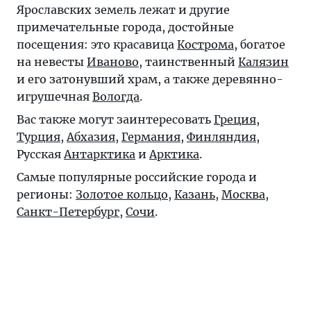
Ярославских земель лежат и другие
примечательные города, достойные
посещения: это красавица
Кострома
, богатое
на невесты
Иваново
, таинственный
Калязин
и его затонувший храм, а также деревянно-
игрушечная
Вологда
.
Вас также могут заинтересовать
Греция
,
Турция
,
Абхазия
,
Германия
,
Финляндия
,
Русская
Антарктика
и
Арктика
.
Самые популярные российские города и
регионы:
Золотое кольцо
,
Казань
,
Москва
,
Санкт-Петербург
,
Сочи
.