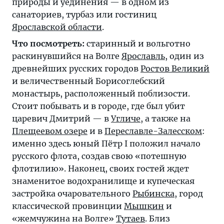
природы и уединения — в одном из
санаториев, турбаз или гостиниц
Ярославской области
.
Что посмотреть:
старинный и вольготно
раскинувшийся на Волге
Ярославль
, один из
древнейших русских городов
Ростов Великий
и величественный Борисоглебский
монастырь, расположенный поблизости.
Стоит побывать и в городе, где был убит
царевич Дмитрий — в
Угличе
, а также на
Плещеевом озере
и в
Переславле-Залесском
:
именно здесь юный Пётр I положил начало
русского флота, создав свою «потешную
флотилию». Наконец, своих гостей ждет
знаменитое водохранилище и купеческая
застройка очаровательного
Рыбинска
, город
классической провинции
Мышкин
и
«жемчужина на Волге»
Тутаев
. Близ