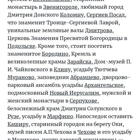
монастырь в
Звенигороде
, любимый город
Дмитрия Донского
Коломну
,
Сергиев Посад
,
что знаменит Троице-Сергиевой Лаврой,
уникальные земляные валы
Дмитрова
,
Церковь Знамения Пресвятой Богородицы в
Подольске
. Кроме того, стоит посетить
знаменитое
Бородино
, Кремль и
великолепные храмы
Зарайска
, Дом-музей П.
И. Чайковского в
Клину
, усадьбу Тютчева
Мураново
, заповедник
Абрамцево
, дворцово-
парковый ансамбль усадьбы
Архангельское
,
подмосковный
Новый Иерусалим
, мужской и
женский монастыри в
Серпухове
,
белоснежный храм Дмитрия Солунского в
Рузе
, усадьбу в
Марфино
. Напоследок оставить
Каширу
, старинный городок на берегу Оки,
музей писем А.П.Чехова в
Чехове
и его усадьбу
в Мелихово, центр лаковой миниатюры —