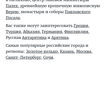
Палех
, древнейшую крошечную живописную
Верею
, монастыри и соборы
Павловского
Посада
.
Вас также могут заинтересовать
Греция
,
Турция
,
Абхазия
,
Германия
,
Финляндия
,
Русская
Антарктика
и
Арктика
.
Самые популярные российские города и
регионы:
Золотое кольцо
,
Казань
,
Москва
,
Санкт-Петербург
,
Сочи
.