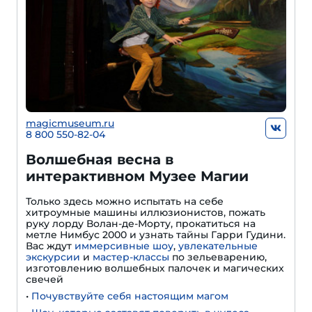
magicmuseum.ru
8 800 550-82-04
Волшебная весна в
интерактивном Музее Магии
Только здесь можно испытать на себе
хитроумные машины иллюзионистов, пожать
руку лорду Волан-де-Морту, прокатиться на
метле Нимбус 2000 и узнать тайны Гарри Гудини.
Вас ждут
иммерсивные шоу
,
увлекательные
экскурсии
и
мастер-классы
по зельеварению,
изготовлению волшебных палочек и магических
свечей
•
Почувствуйте себя настоящим магом