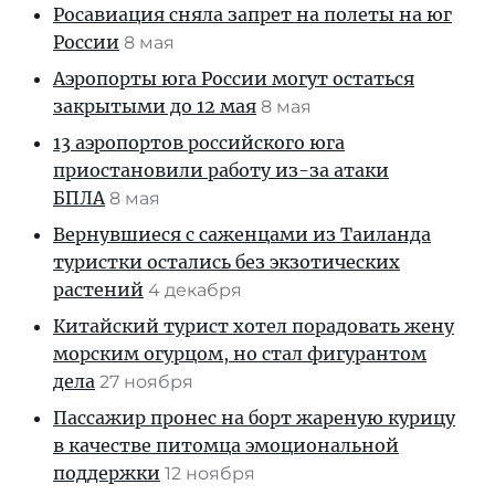
Росавиация сняла запрет на полеты на юг
России
8 мая
Аэропорты юга России могут остаться
закрытыми до 12 мая
8 мая
13 аэропортов российского юга
приостановили работу из-за атаки
БПЛА
8 мая
Вернувшиеся с саженцами из Таиланда
туристки остались без экзотических
растений
4 декабря
Китайский турист хотел порадовать жену
морским огурцом, но стал фигурантом
дела
27 ноября
Пассажир пронес на борт жареную курицу
в качестве питомца эмоциональной
поддержки
12 ноября