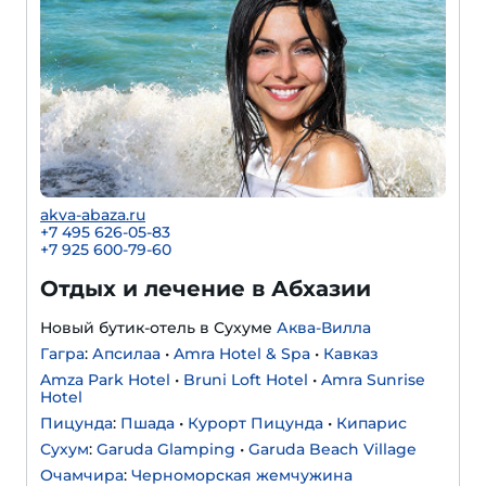
akva-abaza.ru
+7 495 626-05-83
+7 925 600-79-60
Отдых и лечение в Абхазии
Новый бутик-отель в Сухуме
Аква-Вилла
Гагра
:
Апсилаа
•
Amra Hotel & Spa
•
Кавказ
Amza Park Hotel
•
Bruni Loft Hotel
•
Amra Sunrise
Hotel
Пицунда
:
Пшада
•
Курорт Пицунда
•
Кипарис
Сухум
:
Garuda Glamping
•
Garuda Beach Village
Очамчира
:
Черноморская жемчужина