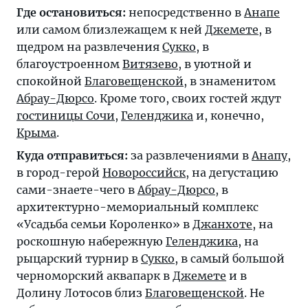
Где остановиться:
непосредственно в
Анапе
или самом близлежащем к ней
Джемете
, в
щедром на развлечения
Сукко
, в
благоустроенном
Витязево
, в уютной и
спокойной
Благовещенской
, в знаменитом
Абрау-Дюрсо
. Кроме того, своих гостей ждут
гостиницы Сочи
,
Геленджика
и, конечно,
Крыма
.
Куда отправиться:
за развлечениями в
Анапу
,
в город-герой
Новороссийск
, на дегустацию
сами-знаете-чего в
Абрау-Дюрсо
, в
архитектурно-мемориальный комплекс
«Усадьба семьи Короленко» в
Джанхоте
, на
роскошную набережную
Геленджика
, на
рыцарский турнир в
Сукко
, в самый большой
черноморский аквапарк в
Джемете
и в
Долину Лотосов близ
Благовещенской
. Не