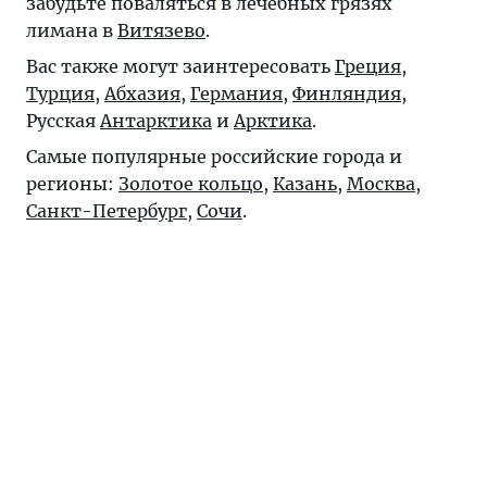
забудьте поваляться в лечебных грязях
лимана в
Витязево
.
Вас также могут заинтересовать
Греция
,
Турция
,
Абхазия
,
Германия
,
Финляндия
,
Русская
Антарктика
и
Арктика
.
Самые популярные российские города и
регионы:
Золотое кольцо
,
Казань
,
Москва
,
Санкт-Петербург
,
Сочи
.