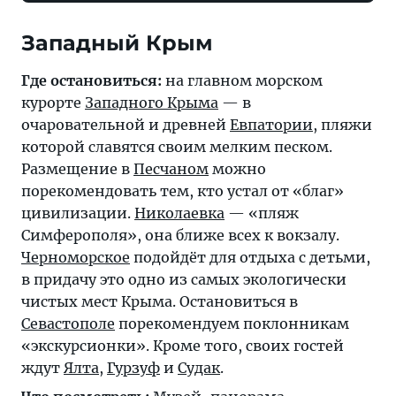
Западный Крым
Где остановиться:
на главном морском
курорте
Западного Крыма
— в
очаровательной и древней
Евпатории
, пляжи
которой славятся своим мелким песком.
Размещение в
Песчаном
можно
порекомендовать тем, кто устал от «благ»
цивилизации.
Николаевка
— «пляж
Симферополя», она ближе всех к вокзалу.
Черноморское
подойдёт для отдыха с детьми,
в придачу это одно из самых экологически
чистых мест Крыма. Остановиться в
Севастополе
порекомендуем поклонникам
«экскурсионки». Кроме того, своих гостей
ждут
Ялта
,
Гурзуф
и
Судак
.