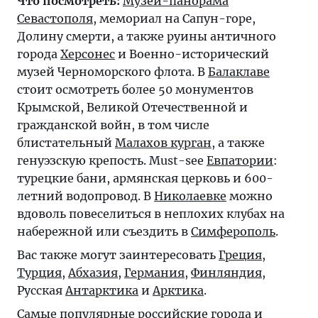
Что посмотреть:
Музей-панорама
Севастополя
, мемориал на Сапун-горе,
Долину смерти, а также руины античного
города
Херсонес
и Военно-исторический
музей Черноморского флота. В
Балаклаве
стоит осмотреть более 50 монументов
Крымской, Великой Отечественной и
гражданской войн, в том числе
блистательный
Малахов курган
, а также
генуэзскую крепость. Must-see
Евпатории
:
турецкие бани, армянская церковь и 600-
летний водопровод. В
Николаевке
можно
вдоволь повеселиться в неплохих клубах на
набережной или съездить в
Симферополь
.
Вас также могут заинтересовать
Греция
,
Турция
,
Абхазия
,
Германия
,
Финляндия
,
Русская
Антарктика
и
Арктика
.
Самые популярные российские города и