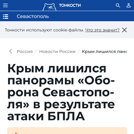
Севастополь
Тонкости используют сookie-файлы.
Что это значит?
Россия
Новости России
Крым лишился панорам
Крым лишился
па­но­ра­мы «Обо­
ро­на Се­вас­то­по­
ля» в ре­зуль­та­те
ата­ки БПЛА