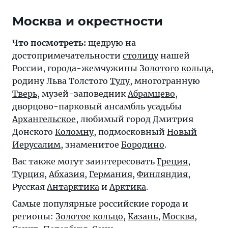
Москва и окрестности
Что посмотреть:
щедрую на
достопримечательности
столицу
нашей
России, города-жемчужины
Золотого кольца
,
родину Льва Толстого
Тулу
, многогранную
Тверь
, музей-заповедник
Абрамцево
,
дворцово-парковый ансамбль усадьбы
Архангельское
, любимый город Дмитрия
Донского
Коломну
, подмосковный
Новый
Иерусалим
, знаменитое
Бородино
.
Вас также могут заинтересовать
Греция
,
Турция
,
Абхазия
,
Германия
,
Финляндия
,
Русская
Антарктика
и
Арктика
.
Самые популярные российские города и
регионы:
Золотое кольцо
,
Казань
,
Москва
,