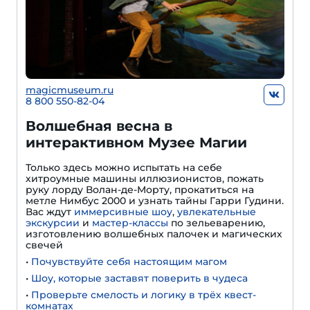
magicmuseum.ru
8 800 550-82-04
Волшебная весна в
интерактивном Музее Магии
Только здесь можно испытать на себе
хитроумные машины иллюзионистов, пожать
руку лорду Волан-де-Морту, прокатиться на
метле Нимбус 2000 и узнать тайны Гарри Гудини.
Вас ждут
иммерсивные шоу
,
увлекательные
экскурсии
и
мастер-классы
по зельеварению,
изготовлению волшебных палочек и магических
свечей
•
Почувствуйте себя настоящим магом
•
Шоу, которые заставят поверить в чудеса
•
Проверьте смелость и логику в трёх квест-
комнатах