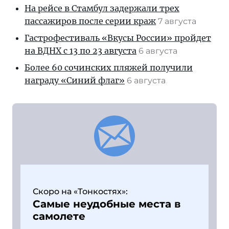
На рейсе в Стамбул задержали трех
пассажиров после серии краж
7 августа
Гастрофестиваль «Вкусы России» пройдет
на ВДНХ с 13 по 23 августа
6 августа
Более 60 сочинских пляжей получили
награду «Синий флаг»
6 августа
Скоро на «Тонкостях»:
Самые неудобные места в
самолете