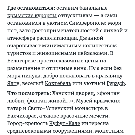
Где остановиться:
оставим банальные
крымские курорты
отпускникам — а сами
остановимся в уютном
Симферополе
: моря
нет, зато достопримечательностей с лихвой и
атмосфера располагающая. Джанкой
очаровывает минимальным количеством
туристов и живописными пейзажами. В
Белогорске просто сказочные цены на
размещение и отличные вина. Ну а если без
моря никуда: добро пожаловать в красавицу
Ялту
, веселый
Коктебель
или уютный
Гурзуф
.
Что посмотреть:
Ханский дворец, «фонтан
любви, фонтан живой…», Музей крымских
татар и Свято-Успенский монастырь в
Бахчисарае
, а также красочные мечети.
Город-крепость
Чуфут-Кале
интересна
средневековыми сооружениями, монетным