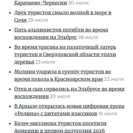
Карачаево-Черкесии
30 июля
Двух туристов смыло волной в море в
Сочи
29 июля
Пять альпинистов погибли во время
восхождения на Эльбрус
28 июля
Во время урагана на палаточный лагерь
туристов в Свердловской области упали
деревья
23 июля
Молния ударила в группу туристов во
время похода в Красноярском крае
23 июля
Отец и сын сорвались на Эльбрусе во время
восхождения
20 июля
В Архызе открылась новая цифровая тропа
«Родина» с цитатами классиков
16 июля
Более миллиона туристов посетили
Армению в первом полугодии 2026