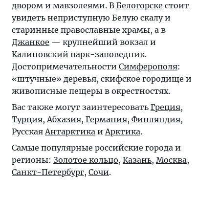
двором и мавзолеями. В
Белогорске
стоит
увидеть неприступную Белую скалу и
старинные православные храмы, а в
Джанкое
— крупнейший вокзал и
Калиновский парк-заповедник.
Достопримечательности
Симферополя
:
«штучные» деревья, скифское городище и
живописные пещеры в окрестностях.
Вас также могут заинтересовать
Греция
,
Турция
,
Абхазия
,
Германия
,
Финляндия
,
Русская
Антарктика
и
Арктика
.
Самые популярные российские города и
регионы:
Золотое кольцо
,
Казань
,
Москва
,
Санкт-Петербург
,
Сочи
.