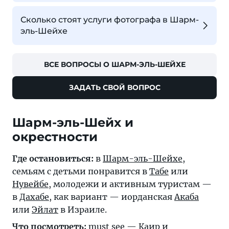
Сколько стоят услуги фотографа в Шарм-
эль-Шейхе
ВСЕ ВОПРОСЫ О ШАРМ-ЭЛЬ-ШЕЙХЕ
ЗАДАТЬ СВОЙ ВОПРОС
Шарм-эль-Шейх и
окрестности
Где остановиться:
в
Шарм-эль-Шейхе
,
семьям с детьми понравится в
Табе
или
Нувейбе
, молодежи и активным туристам —
в
Дахабе
, как вариант — иорданская
Акаба
или
Эйлат
в Израиле.
Что посмотреть:
must see —
Каир
и