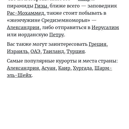
пирамиды
Гизы
, ближе всего — заповедник
Рас-Мохаммед
, также стоит побывать в
«жемчужине Средиземноморья» —
Александрии
, либо отправиться в
Иерусалим
или иорданскую
Петру
.
Вас также могут заинтересовать
Греция
,
Израиль
,
ОАЭ
,
Таиланд
,
Турция
.
Самые популярные курорты и места страны:
Александрия
,
Асуан
,
Каир
,
Хургада
,
Шарм-
эль-Шейх
.