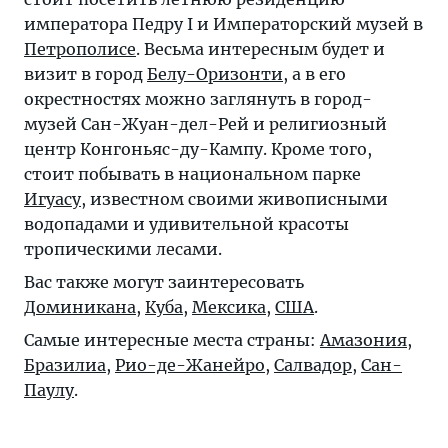
императора Педру I и Императорский музей в
Петрополисе
. Весьма интересным будет и
визит в город
Белу-Оризонти
, а в его
окрестностях можно заглянуть в город-
музей Сан-Жуан-дел-Рей и религиозный
центр Конгоньяс-ду-Кампу. Кроме того,
стоит побывать в национальном парке
Игуасу
, известном своими живописными
водопадами и удивительной красоты
тропическими лесами.
Вас также могут заинтересовать
Доминикана
,
Куба
,
Мексика
,
США
.
Самые интересные места страны:
Амазония
,
Бразилиа
,
Рио-де-Жанейро
,
Салвадор
,
Сан-
Паулу
.