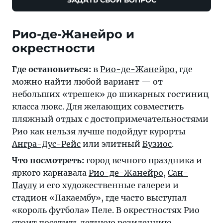
ЗАДАТЬ СВОЙ ВОПРОС
Рио-де-Жанейро и
окрестности
Где остановиться:
в
Рио-де-Жанейро
, где
можно найти любой вариант — от
небольших «трешек» до шикарных гостиниц
класса люкс. Для желающих совместить
пляжный отдых с достопримечательностями
Рио как нельзя лучше подойдут курорты
Ангра-Дус-Рейс
или элитный
Бузиос
.
Что посмотреть:
город вечного праздника и
яркого карнавала
Рио-де-Жанейро
,
Сан-
Паулу
и его художественные галереи и
стадион «Пакаембу», где часто выступал
«король футбола» Пеле. В окрестностях Рио
стоит посетить летнюю резиденцию