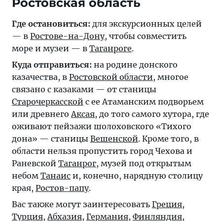
Ростовская область
Где остановиться:
для экскурсионных целей
— в
Ростове-на-Дону
, чтобы совместить
море и музеи — в
Таганроге
.
Куда отправиться:
на родине донского
казачества, в
Ростовской области
, многое
связано с казаками — от станицы
Старочеркасской
с ее Атаманским подворьем
или древнего
Аксая
, до того самого хутора, где
оживают пейзажи шолоховского «Тихого
дона» — станицы
Вешенской
. Кроме того, в
области нельзя пропустить город Чехова и
Раневской
Таганрог
, музей под открытым
небом
Танаис
и, конечно, нарядную столицу
края,
Ростов-папу
.
Вас также могут заинтересовать
Греция
,
Турция
,
Абхазия
,
Германия
,
Финляндия
,