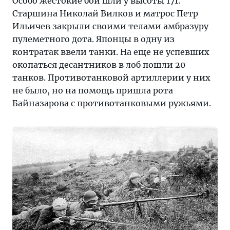
Особо жестокие бои шли у высоты 171.
Старшина Николай Вилков и матрос Петр
Ильичев закрыли своими телами амбразуру
пулеметного дота. Японцы в одну из
контратак ввели танки. На еще не успевших
окопаться десантников в лоб пошли 20
танков. Противотанковой артиллерии у них
не было, но на помощь пришла рота
Байназарова с противотанковыми ружьями.