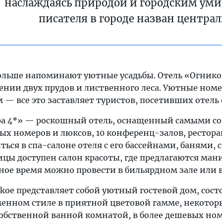
наслаждаясь природой и городским уми
писателя в городе назван центра
льше напоминают уютные усадьбы. Отель «Огников
ении двух прудов и лиственного леса. Уютные номе
 все это заставляет туристов, посетивших отель 
тра 4*» — роскошный отель, оснащенный самыми с
ых номеров и люксов, 10 конференц-залов, рестор
ться в спа-салоне отеля с его бассейнами, банями, 
ицы доступен салон красоты, где предлагаются ман
ное время можно провести в бильярдном зале или в 
skoe представляет собой уютный гостевой дом, сос
енном стиле в приятной цветовой гамме, некотор
собственной ванной комнатой, в более дешевых номе