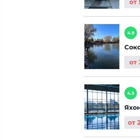
от
4.9
Сок
от
4.3
Яхо
от 