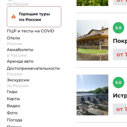
по России
Горящие туры
по России
5.0
ПЦР и тесты на COVID
Отели
Пок
России
Авиабилеты
от 
в Россию
Аренда авто
Достопримеча­тельности
России
Экскурсии
5.0
по России
Гиды
Ист
Карты
Видео
от 
Фото
Погода