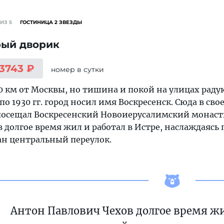
ИЗ 5
ГОСТИНИЦА 2 ЗВЕЗДЫ
рый дворик
 3743 ₽
номер
в сутки
40 км от Москвы, но тишина и покой на улицах рад
1 по 1930 гг. город носил имя Воскресенск. Сюда в 
посещал Воскресенский Новоиерусалимский монасты
в долгое время жил и работал в Истре, наслаждаяс
ан центральный переулок.
Антон Павлович Чехов долгое время жил