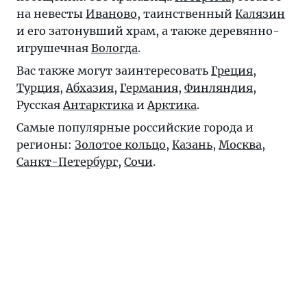
на невесты
Иваново
, таинственный
Калязин
и его затонувший храм, а также деревянно-
игрушечная
Вологда
.
Вас также могут заинтересовать
Греция
,
Турция
,
Абхазия
,
Германия
,
Финляндия
,
Русская
Антарктика
и
Арктика
.
Самые популярные российские города и
регионы:
Золотое кольцо
,
Казань
,
Москва
,
Санкт-Петербург
,
Сочи
.