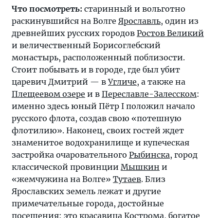
Что посмотреть:
старинный и вольготно
раскинувшийся на Волге
Ярославль
, один из
древнейших русских городов
Ростов Великий
и величественный Борисоглебский
монастырь, расположенный поблизости.
Стоит побывать и в городе, где был убит
царевич Дмитрий — в
Угличе
, а также на
Плещеевом озере
и в
Переславле-Залесском
:
именно здесь юный Пётр I положил начало
русского флота, создав свою «потешную
флотилию». Наконец, своих гостей ждет
знаменитое водохранилище и купеческая
застройка очаровательного
Рыбинска
, город
классической провинции
Мышкин
и
«жемчужина на Волге»
Тутаев
. Близ
Ярославских земель лежат и другие
примечательные города, достойные
посещения: это красавица
Кострома
, богатое