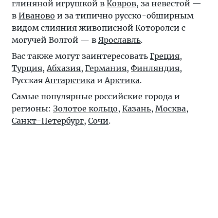
глиняной игрушкой в
Ковров
, за невестой —
в
Иваново
и за типично русско-обширным
видом слияния живописной Которолси с
могучей Волгой — в
Ярославль
.
Вас также могут заинтересовать
Греция
,
Турция
,
Абхазия
,
Германия
,
Финляндия
,
Русская
Антарктика
и
Арктика
.
Самые популярные российские города и
регионы:
Золотое кольцо
,
Казань
,
Москва
,
Санкт-Петербург
,
Сочи
.