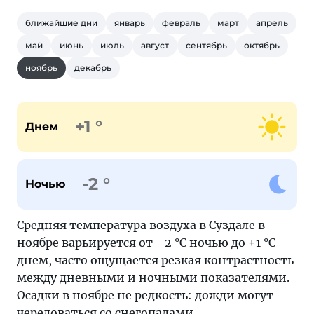
ближайшие дни
январь
февраль
март
апрель
май
июнь
июль
август
сентябрь
октябрь
ноябрь
декабрь
+1 °
Днем
-2 °
Ночью
Средняя температура воздуха в Суздале в
ноябре варьируется от –2 °C ночью до +1 °C
днем, часто ощущается резкая контрастность
между дневными и ночными показателями.
Осадки в ноябре не редкость: дожди могут
чередоваться со снегопадами.