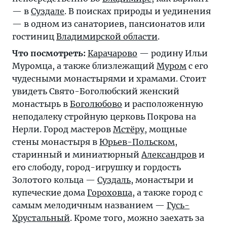
— в
Суздале
. В поисках природы и уединения
— в одном из санаториев, пансионатов или
гостиниц
Владимирской области
.
Что посмотреть:
Карачарово
— родину Ильи
Муромца, а также близлежащий
Муром
с его
чудесными монастырями и храмами. Стоит
увидеть Свято-Боголюбский женский
монастырь в
Боголюбово
и расположенную
неподалеку стройную церковь Покрова на
Нерли. Город мастеров
Мстёру
, мощные
стены монастыря в
Юрьев-Польском
,
старинный и миниатюрный
Александров
и
его слободу, город-игрушку и гордость
Золотого кольца —
Суздаль
, монастыри и
купеческие дома
Гороховца
, а также город с
самым мелодичным названием —
Гусь-
Хрустальный
. Кроме того, можно заехать за