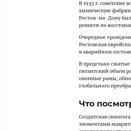
В 1935 г. советские
химическую фабрику 
Ростов-на-Дону был
решили не восстана
Очередное «рождение
Ростовская еврейск
в аварийном состоя
В предельно сжатые
гигантский объем р
оконные рамы, обно
глобального преобра
Что посмот
Солдатская синагога
элементами маврит