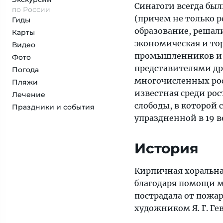
Синагоги всегда бы
по России
(причем не только р
Гиды
образование, решал
Карты
экономическая и тор
Видео
промышленников и ф
Фото
представителями др
Погода
многочисленных рос
Пляжи
известная среди рос
Лечение
слободы, в которой 
Праздники и события
упраздненной в 19 в
История
Кирпичная хоральная
благодаря помощи ме
пострадала от пожар
художником Я. Г. Г