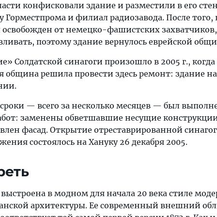
 власти конфисковали здание и разместили в его сте
Горместпрома и филиал радиозавода. После того, к
 освобожден от немецко-фашистских захватчиков,
вливать, поэтому здание вернулось еврейской общи
» Солдатской синагоги произошло в 2005 г., когда
ая община решила провести здесь ремонт: здание н
нии.
 сроки — всего за несколько месяцев — был выполн
абот: заменены обветшавшие несущие конструкции
влен фасад. Открытие отреставрированной синагог
жения состоялось на Хануку 26 декабря 2005.
реть
 выстроена в модном для начала 20 века стиле моде
анской архитектуры. Ее современный внешний об