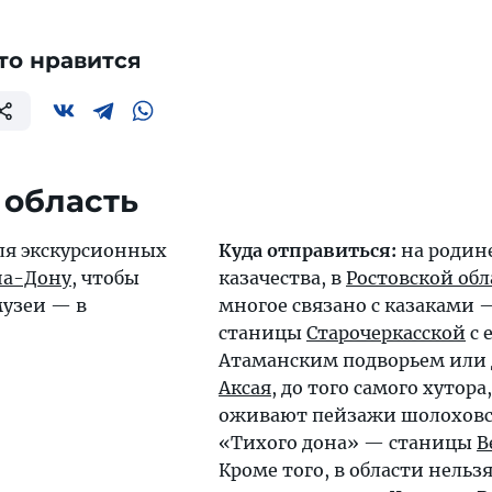
то нравится
 область
ля экскурсионных
Куда отправиться:
на родине
на-Дону
, чтобы
казачества, в
Ростовской обл
музеи — в
многое связано с казаками 
станицы
Старочеркасской
с 
Атаманским подворьем или 
Аксая
, до того самого хутора,
оживают пейзажи шолоховс
«Тихого дона» — станицы
В
Кроме того, в области нельз