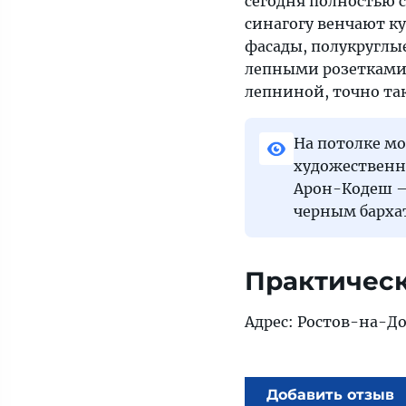
сегодня полностью с
синагогу венчают к
фасады, полукруглы
лепными розетками,
лепниной, точно так
На потолке м
художественн
Арон-Кодеш —
черным барха
Практичес
Адрес: Ростов-на-До
Добавить отзыв