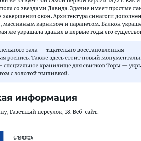
оответствует той самой первой версии 1872 г. Как и 
упола со звездами Давида. Здание имеет простые л
е завершения окон. Архитектура синагоги дополне
 массивным карнизом и парапетом. Балкон украш
ая же украшала здание в первые годы его существо
олельного зала — тщательно восстановленная
ая роспись. Также здесь стоит новый монументал
 специальное хранилище для свитков Торы — ук
том с золотой вышивкой.
кая информация
ну, Газетный переулок, 18.
Веб-сайт
.
Следить