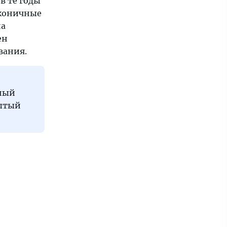
в те годы
аконичные
на
ен
вания.
ьный
рытый