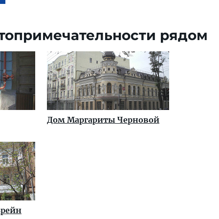
топримечательности рядом
Дом Маргариты Черновой
ьрейн