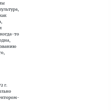
ны
культура,
как
,
и
 когда-то
одна,
названию
го,
2 г.
сильно
тектором-