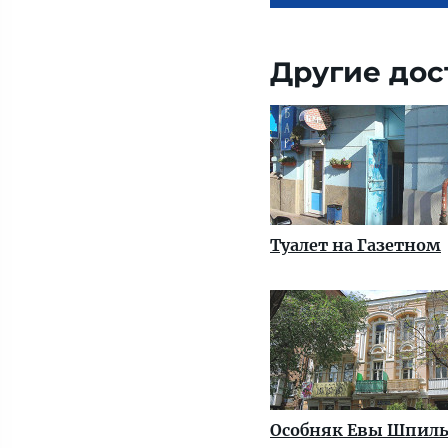
Другие дос
Туалет на Газетном
Особняк Евы Шпил