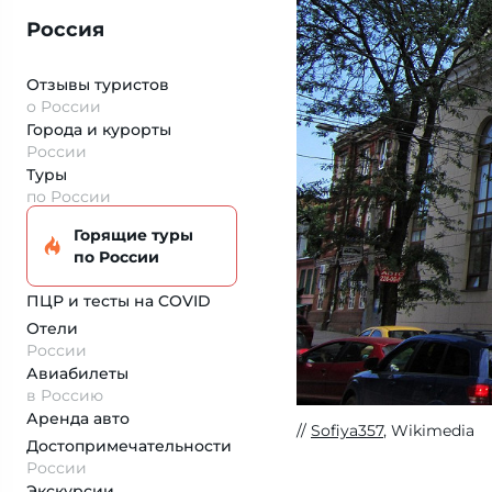
Россия
Отзывы туристов
о России
Города и курорты
России
Туры
по России
Горящие туры
по России
ПЦР и тесты на COVID
Отели
России
Авиабилеты
в Россию
Аренда авто
Sofiya357
, Wikimedia
Достопримеча­тельности
России
Экскурсии