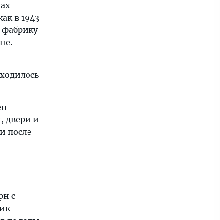
нах
ак в 1943
 фабрику
не.
аходилось
ен
, двери и
и после
рн с
лик