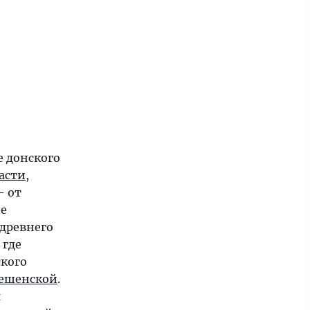
 донского
асти
,
— от
ее
древнего
 где
кого
ешенской
.
я