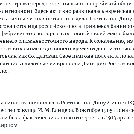
ли центром сосредоточения жизни еврейской общи
елигиозной). Здесь активно развивалась еврейская 
ись личные и хозяйственные дела.
Ростов-на-Дону
говая столица российского юга привлекал банкиров
абрикантов, которые в основной своей массе был
евнего ближневосточного народа. К сожалению, из
товских синагог до нашего времени дошла только 
товчан как Солдатская. Свое имя она получила по 
селились служивые из крепости Дмитрия Ростовско
еке.
 синагога появилась в Ростове-на-Дону 4 июня 187
стного купца И. М. Елицера. В октябре 1905 г. она 
а и была фактически заново отстроена в 1913 архи
евирцом