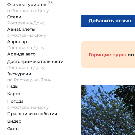
28
Отзывы
туристов
о Ростове-на-Дону
Отели
Добавить отзыв
Ростова-на-Дону
Авиабилеты
в Ростов-на-Дону
Аэропорт
Ростова-на-Дону
Аренда авто
Горящие туры
по
Достопримеча­тельности
Ростова-на-Дону
Экскурсии
по Ростову-на-Дону
Гиды
Карта
Погода
в Ростове-на-Дону
Праздники и события
Видео
Фото