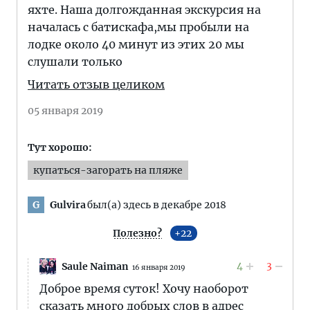
яхте. Наша долгожданная экскурсия на
началась с батискафа,мы пробыли на
лодке около 40 минут из этих 20 мы
слушали только
Читать отзыв целиком
05 января 2019
Тут хорошо:
купаться-загорать на пляже
Gulvira
был(а) здесь в декабре 2018
G
Полезно?
22
4
3
Saule Naiman
16 января 2019
Доброе время суток! Хочу наоборот
сказать много добрых слов в адрес