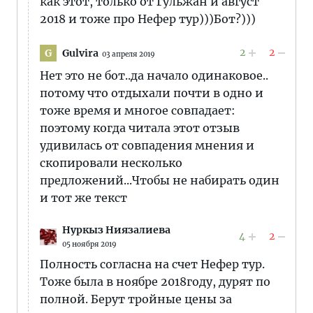
как этот, только от Гульжан и август
2018 и тоже про Нефер тур)))Бот?)))
2
2
Gulvira
G
03 апреля 2019
Нет это не бот..да начало одинаковое..
потому что отдыхали почти в одно и
тоже время и многое совпадает:
поэтому когда читала этот отзыв
удивилась от совпадения мнения и
скопировали несколько
предложений...Чтобы не набирать один
и тот же текст
Нуркыз Ниязалиева
4
2
05 ноября 2019
Полность согласна на счет Нефер тур.
Тоже была в ноябре 2018году, дурят по
полной. Берут тройные цены за